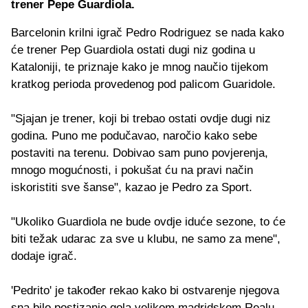
trener Pepe Guardiola.
Barcelonin krilni igrač Pedro Rodriguez se nada kako
će trener Pep Guardiola ostati dugi niz godina u
Kataloniji, te priznaje kako je mnog naučio tijekom
kratkog perioda provedenog pod palicom Guaridole.
"Sjajan je trener, koji bi trebao ostati ovdje dugi niz
godina. Puno me podučavao, naročio kako sebe
postaviti na terenu. Dobivao sam puno povjerenja,
mnogo mogućnosti, i pokušat ću na pravi način
iskoristiti sve šanse", kazao je Pedro za Sport.
"Ukoliko Guardiola ne bude ovdje iduće sezone, to će
biti težak udarac za sve u klubu, ne samo za mene",
dodaje igrač.
'Pedrito' je također rekao kako bi ostvarenje njegova
sna bilo postizanje gola velikom madridskom Realu