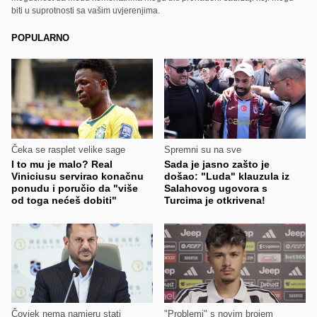
biti u suprotnosti sa vašim uvjerenjima.
POPULARNO
Čeka se rasplet velike sage
Spremni su na sve
I to mu je malo? Real
Sada je jasno zašto je
Viniciusu servirao konačnu
došao: "Luda" klauzula iz
ponudu i poručio da "više
Salahovog ugovora s
od toga nećeš dobiti"
Turcima je otkrivena!
Čovjek nema namjeru stati
"Problemi" s novim brojem