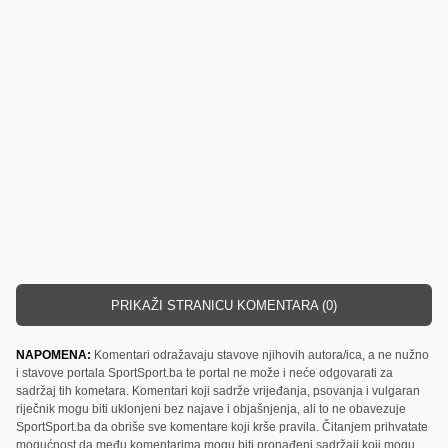
PRIKAŽI STRANICU KOMENTARA (0)
NAPOMENA:
Komentari odražavaju stavove njihovih autora/ica, a ne nužno
i stavove portala SportSport.ba te portal ne može i neće odgovarati za
sadržaj tih kometara. Komentari koji sadrže vrijeđanja, psovanja i vulgaran
riječnik mogu biti uklonjeni bez najave i objašnjenja, ali to ne obavezuje
SportSport.ba da obriše sve komentare koji krše pravila. Čitanjem prihvatate
mogućnost da među komentarima mogu biti pronađeni sadržaji koji mogu