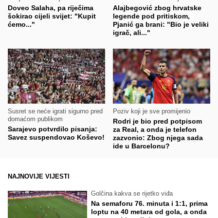
Doveo Salaha, pa riječima
Alajbegović zbog hrvatske
šokirao cijeli svijet: "Kupit
legende pod pritiskom,
ćemo..."
Pjanić ga brani: "Bio je veliki
igrač, ali..."
Susret se neće igrati sigurno pred
Poziv koji je sve promijenio
domaćom publikom
Rodri je bio pred potpisom
Sarajevo potvrdilo pisanja:
za Real, a onda je telefon
Savez suspendovao Koševo!
zazvonio: Zbog njega sada
ide u Barcelonu?
NAJNOVIJE VIJESTI
Golčina kakva se rijetko viđa
Na semaforu 76. minuta i 1:1, prima
loptu na 40 metara od gola, a onda