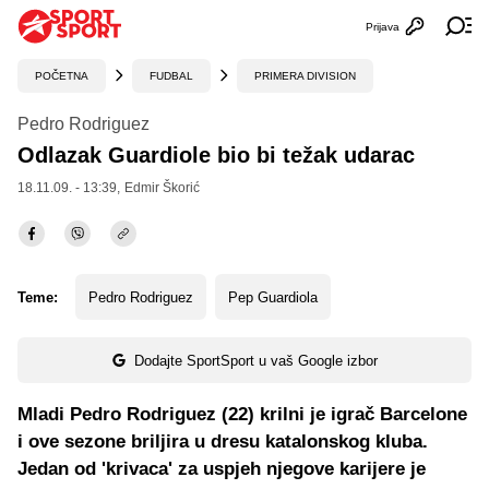
Prijava
Otvori profi
Ot
POČETNA
FUDBAL
PRIMERA DIVISION
Pedro Rodriguez
Odlazak Guardiole bio bi težak udarac
18.11.09. - 13:39,
Edmir Škorić
Teme:
Pedro Rodriguez
Pep Guardiola
Dodajte SportSport u vaš Google izbor
Mladi Pedro Rodriguez (22) krilni je igrač Barcelone
i ove sezone briljira u dresu katalonskog kluba.
Jedan od 'krivaca' za uspjeh njegove karijere je