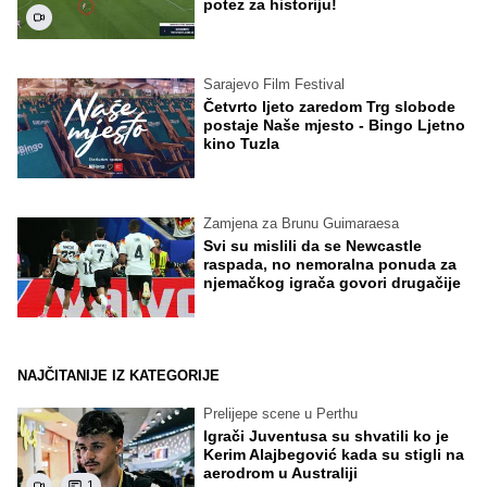
potez za historiju!
Sarajevo Film Festival
Četvrto ljeto zaredom Trg slobode
postaje Naše mjesto - Bingo Ljetno
kino Tuzla
Zamjena za Brunu Guimaraesa
Svi su mislili da se Newcastle
raspada, no nemoralna ponuda za
njemačkog igrača govori drugačije
NAJČITANIJE IZ KATEGORIJE
Prelijepe scene u Perthu
Igrači Juventusa su shvatili ko je
Kerim Alajbegović kada su stigli na
aerodrom u Australiji
1