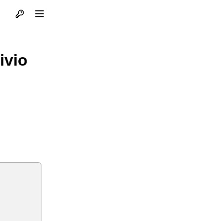
Otvori profil
Otvori meni
ivio