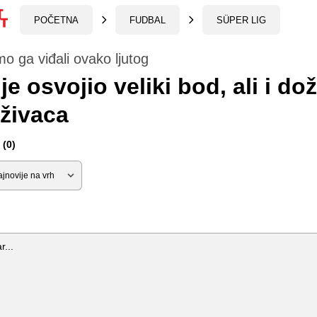
POČETNA
FUDBAL
SÜPER LIG
mo ga viđali ovako ljutog
je osvojio veliki bod, ali i dož
živaca
(0)