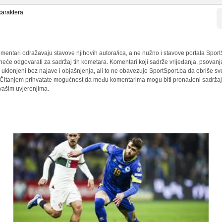
araktera
mentari odražavaju stavove njihovih autora/ica, a ne nužno i stavove portala Sport
 neće odgovarati za sadržaj tih kometara. Komentari koji sadrže vrijeđanja, psovanj
i uklonjeni bez najave i objašnjenja, ali to ne obavezuje SportSport.ba da obriše 
a. Čitanjem prihvatate mogućnost da među komentarima mogu biti pronađeni sadržaji
 vašim uvjerenjima.