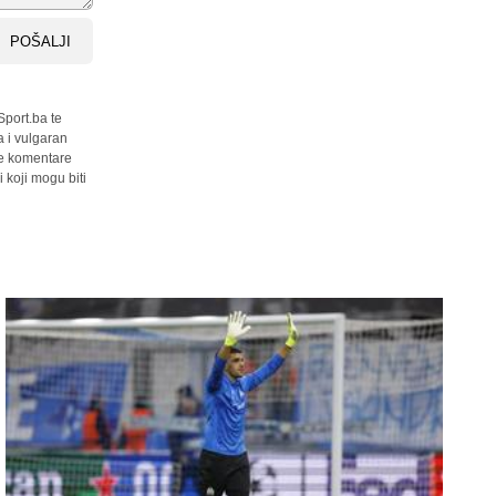
POŠALJI
Sport.ba te
a i vulgaran
sve komentare
 koji mogu biti