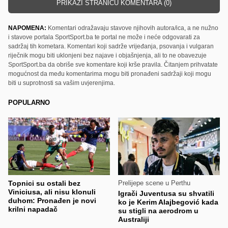
PRIKAŽI STRANICU KOMENTARA (0)
NAPOMENA:
Komentari odražavaju stavove njihovih autora/ica, a ne nužno
i stavove portala SportSport.ba te portal ne može i neće odgovarati za
sadržaj tih kometara. Komentari koji sadrže vrijeđanja, psovanja i vulgaran
riječnik mogu biti uklonjeni bez najave i objašnjenja, ali to ne obavezuje
SportSport.ba da obriše sve komentare koji krše pravila. Čitanjem prihvatate
mogućnost da među komentarima mogu biti pronađeni sadržaji koji mogu
biti u suprotnosti sa vašim uvjerenjima.
POPULARNO
Topnici su ostali bez
Prelijepe scene u Perthu
Viniciusa, ali nisu klonuli
Igrači Juventusa su shvatili
duhom: Pronađen je novi
ko je Kerim Alajbegović kada
krilni napadač
su stigli na aerodrom u
Australiji