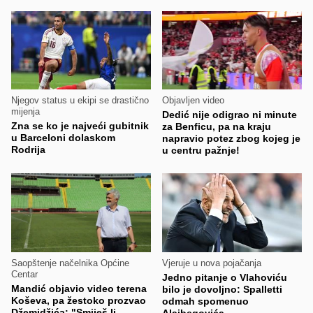
Njegov status u ekipi se drastično
Objavljen video
mijenja
Dedić nije odigrao ni minute
Zna se ko je najveći gubitnik
za Benficu, pa na kraju
u Barceloni dolaskom
napravio potez zbog kojeg je
Rodrija
u centru pažnje!
Saopštenje načelnika Općine
Vjeruje u nova pojačanja
Centar
Jedno pitanje o Vlahoviću
Mandić objavio video terena
bilo je dovoljno: Spalletti
Koševa, pa žestoko prozvao
odmah spomenuo
Džemidžića: "Smiješ li
Alajbegovića