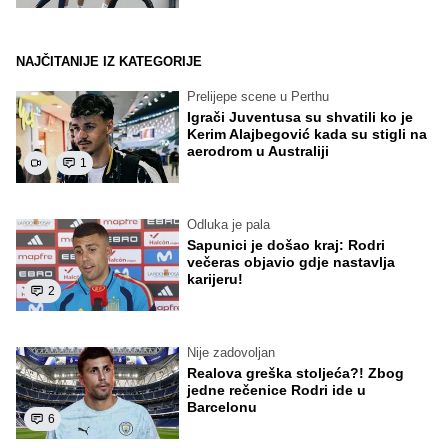
NAJČITANIJE IZ KATEGORIJE
Prelijepe scene u Perthu
Igrači Juventusa su shvatili ko je
Kerim Alajbegović kada su stigli na
aerodrom u Australiji
1
Odluka je pala
Sapunici je došao kraj: Rodri
večeras objavio gdje nastavlja
karijeru!
2
Nije zadovoljan
Realova greška stoljeća?! Zbog
jedne rečenice Rodri ide u
Barcelonu
6