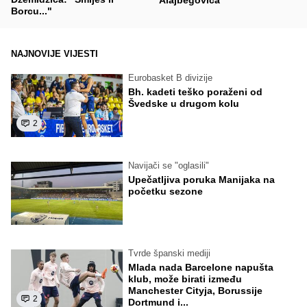
Borcu..."
NAJNOVIJE VIJESTI
Eurobasket B divizije
Bh. kadeti teško poraženi od
Švedske u drugom kolu
2
Navijači se "oglasili"
Upečatljiva poruka Manijaka na
početku sezone
Tvrde španski mediji
Mlada nada Barcelone napušta
klub, može birati između
Manchester Cityja, Borussije
2
Dortmund i...