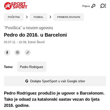
Prijava
Otvori profi
Ot
POČETNA
FUDBAL
PRIMERA DIVISION
"Povišica" u novom ugovoru
Pedro do 2016. u Barceloni
05.07.11. - 16:38,
Edmir Škorić
Teme:
Pedro Rodriguez
Dodajte SportSport u vaš Google izbor
Pedro Rodriguez produžio je ugovor s Barcelonom.
Tako je odsad za katalonski sastav vezan do ljeta
2016. godine.