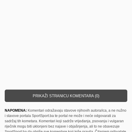
PRIKAŽI STRANICU KOMENTARA (0)
NAPOMENA:
Komentari odražavaju stavove njihovih autora/ica, a ne nužno
i stavove portala SportSport.ba te portal ne može i neće odgovarati za
sadržaj tih kometara. Komentari koji sadrže vrijeđanja, psovanja i vulgaran
riječnik mogu biti uklonjeni bez najave i objašnjenja, ali to ne obavezuje
SportSport.ba da obriše sve komentare koji krše pravila. Čitanjem prihvatate