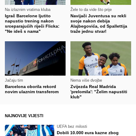
Na izlaznim vratima kluba
Žele to da vide što prije
Igrač Barcelone ljutito
Navijači Juventusa su rekli
napustio trening nakon
svoje nakon debija
srceparajućih riječi Flicka:
Alajbegovića, od Spallettija
"Ne ideš s nama"
traže jednu stvar!
Jačaju tim
Nema više dvojbe
Barcelona oborila rekord
Zvijezda Real Madrida
novim ulaznim transferom
'prelomila': "Želim napustiti
klub"
NAJNOVIJE VIJESTI
UEFA bez milosti
Dobili 10.000 eura kazne zbog