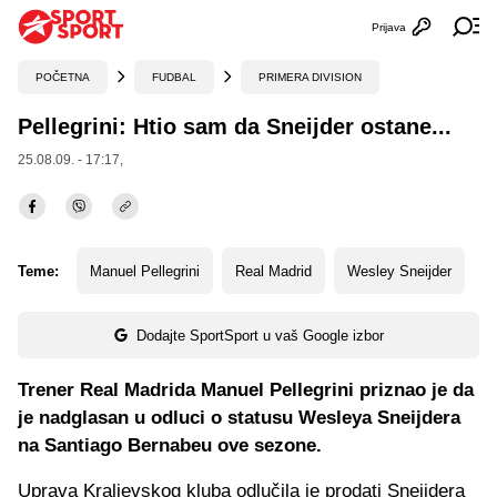
Prijava
Otvori profi
Ot
POČETNA
FUDBAL
PRIMERA DIVISION
Pellegrini: Htio sam da Sneijder ostane...
25.08.09. - 17:17,
Teme:
Manuel Pellegrini
Real Madrid
Wesley Sneijder
Dodajte SportSport u vaš Google izbor
Trener Real Madrida Manuel Pellegrini priznao je da
je nadglasan u odluci o statusu Wesleya Sneijdera
na Santiago Bernabeu ove sezone.
Uprava Kraljevskog kluba odlučila je prodati Sneijdera