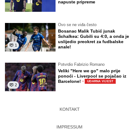
napuste pripreme
Ovo se ne viđa često
Bosanac Malik Tubić junak
Schalkea: Gubili su 4:0, a onda je
uslijedio preokret za fudbalske
1
anale!
Potvrdio Fabrizio Romano
Veliki "Here we go" malo prije
ponoći - Liverpool se pojačao iz
·
Barcelone!
UDARNA VIJEST
2
KONTAKT
IMPRESSUM