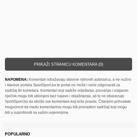
PRIKAŽI STRANICU KOMENTARA (0)
NAPOMENA:
Komentari odražavaju stavove njihovih autora/ica, a ne nužno
i stavove portala SportSport.ba te portal ne može i neće odgovarati za
sadržaj tih kometara. Komentari koji sadrže vrijeđanja, psovanja i vulgaran
riječnik mogu biti uklonjeni bez najave i objašnjenja, ali to ne obavezuje
SportSport.ba da obriše sve komentare koji krše pravila. Čitanjem prihvatate
mogućnost da među komentarima mogu biti pronađeni sadržaji koji mogu
biti u suprotnosti sa vašim uvjerenjima.
POPULARNO