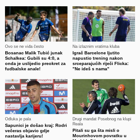
Ovo se ne viđa često
Na izlaznim vratima kluba
Bosanac Malik Tubić junak
Igrač Barcelone ljutito
Schalkea: Gubili su 4:0, a
napustio trening nakon
onda je uslijedio preokret za
srceparajućih riječi Flicka:
fudbalske anale!
"Ne ideš s nama"
Odluka je pala
Drugi mandat Posebnog na klupi
Reala
Sapunici je došao kraj: Rodri
Pitali su ga šta misli o
večeras objavio gdje
Mourinhovom povratku u
nastavlja karijeru!