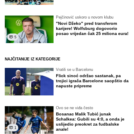
Pejčinović uskoro u novom klubu
"Novi Džeko" pred transferom
karijere! Wolfsburg dogovorio
posao vrijedan čak 25 miliona eura!
5
NAJČITANIJE IZ KATEGORIJE
Vratili se u Barcelonu
Flick sinoć održao sastanak, pa
trojici igrača Barcelone saopštio da
napuste pripreme
Ovo se ne viđa često
Bosanac Malik Tubić junak
Schalkea: Gubili su 4:0, a onda je
uslijedio preokret za fudbalske
1
anale!