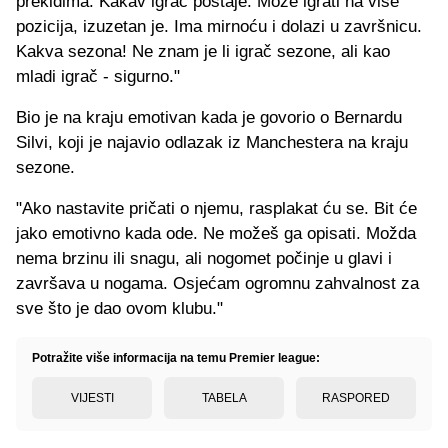
prekidima. Kakav igrač postaje. Može igrati na više
pozicija, izuzetan je. Ima mirnoću i dolazi u završnicu.
Kakva sezona! Ne znam je li igrač sezone, ali kao
mladi igrač - sigurno."
Bio je na kraju emotivan kada je govorio o Bernardu
Silvi, koji je najavio odlazak iz Manchestera na kraju
sezone.
"Ako nastavite pričati o njemu, rasplakat ću se. Bit će
jako emotivno kada ode. Ne možeš ga opisati. Možda
nema brzinu ili snagu, ali nogomet počinje u glavi i
završava u nogama. Osjećam ogromnu zahvalnost za
sve što je dao ovom klubu."
Potražite više informacija na temu Premier league:
VIJESTI
TABELA
RASPORED