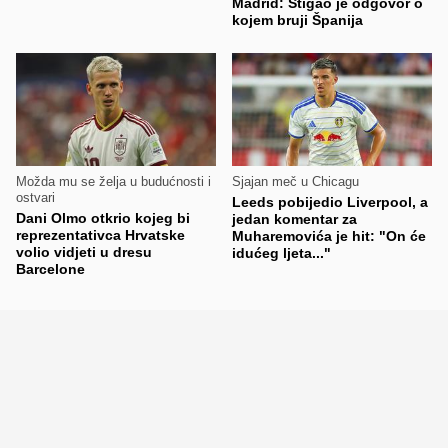
Madrid: Stigao je odgovor o
kojem bruji Španija
Možda mu se želja u budućnosti i
Sjajan meč u Chicagu
ostvari
Leeds pobijedio Liverpool, a
Dani Olmo otkrio kojeg bi
jedan komentar za
reprezentativca Hrvatske
Muharemovića je hit: "On će
volio vidjeti u dresu
idućeg ljeta..."
Barcelone