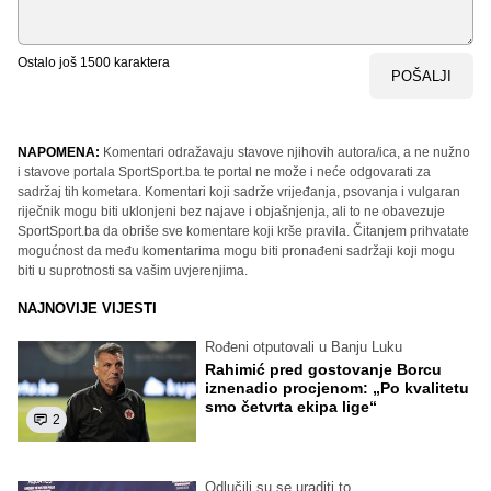
Ostalo još
1500
karaktera
POŠALJI
NAPOMENA:
Komentari odražavaju stavove njihovih autora/ica, a ne nužno
i stavove portala SportSport.ba te portal ne može i neće odgovarati za
sadržaj tih kometara. Komentari koji sadrže vrijeđanja, psovanja i vulgaran
riječnik mogu biti uklonjeni bez najave i objašnjenja, ali to ne obavezuje
SportSport.ba da obriše sve komentare koji krše pravila. Čitanjem prihvatate
mogućnost da među komentarima mogu biti pronađeni sadržaji koji mogu
biti u suprotnosti sa vašim uvjerenjima.
NAJNOVIJE VIJESTI
Rođeni otputovali u Banju Luku
Rahimić pred gostovanje Borcu
iznenadio procjenom: „Po kvalitetu
smo četvrta ekipa lige“
2
Odlučili su se uraditi to