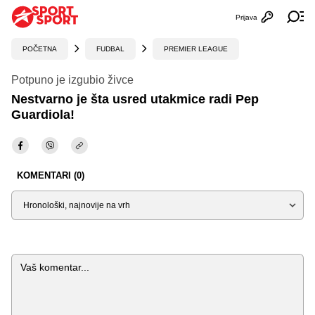
Prijava
Otvori profi
Ot
POČETNA
FUDBAL
PREMIER LEAGUE
Potpuno je izgubio živce
Nestvarno je šta usred utakmice radi Pep
Guardiola!
KOMENTARI (0)
Sortiraj
Komentar