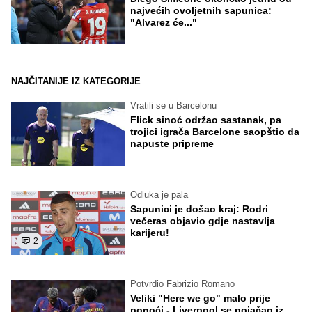
najvećih ovoljetnih sapunica:
"Alvarez će..."
NAJČITANIJE IZ KATEGORIJE
Vratili se u Barcelonu
Flick sinoć održao sastanak, pa
trojici igrača Barcelone saopštio da
napuste pripreme
Odluka je pala
Sapunici je došao kraj: Rodri
večeras objavio gdje nastavlja
karijeru!
2
Potvrdio Fabrizio Romano
Veliki "Here we go" malo prije
ponoći - Liverpool se pojačao iz