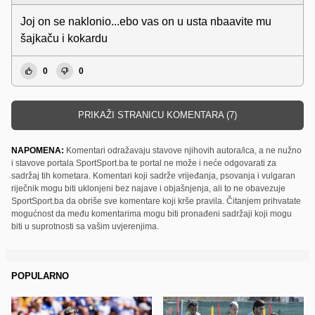
Joj on se naklonio...ebo vas on u usta nbaavite mu
šajkaču i kokardu
0
0
PRIKAŽI STRANICU KOMENTARA (7)
NAPOMENA:
Komentari odražavaju stavove njihovih autora/ica, a ne nužno
i stavove portala SportSport.ba te portal ne može i neće odgovarati za
sadržaj tih kometara. Komentari koji sadrže vrijeđanja, psovanja i vulgaran
riječnik mogu biti uklonjeni bez najave i objašnjenja, ali to ne obavezuje
SportSport.ba da obriše sve komentare koji krše pravila. Čitanjem prihvatate
mogućnost da među komentarima mogu biti pronađeni sadržaji koji mogu
biti u suprotnosti sa vašim uvjerenjima.
POPULARNO