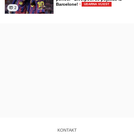
·
Barcelone!
UDARNA VIJEST
2
KONTAKT