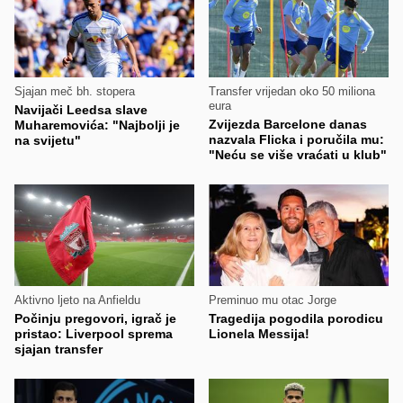
Sjajan meč bh. stopera
Transfer vrijedan oko 50 miliona
eura
Navijači Leedsa slave
Zvijezda Barcelone danas
Muharemovića: "Najbolji je
nazvala Flicka i poručila mu:
na svijetu"
"Neću se više vraćati u klub"
Aktivno ljeto na Anfieldu
Preminuo mu otac Jorge
Počinju pregovori, igrač je
Tragedija pogodila porodicu
pristao: Liverpool sprema
Lionela Messija!
sjajan transfer