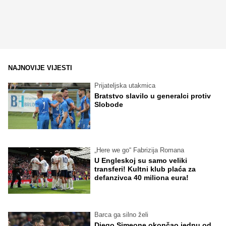
NAJNOVIJE VIJESTI
Prijateljska utakmica
Bratstvo slavilo u generalci protiv
Slobode
„Here we go“ Fabrizija Romana
U Engleskoj su samo veliki
transferi! Kultni klub plaća za
defanzivca 40 miliona eura!
Barca ga silno želi
Diego Simeone okončao jednu od