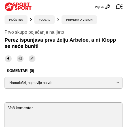
Prijava
Otvori profi
Ot
POČETNA
FUDBAL
PRIMERA DIVISION
Prvo skupo pojačanje na ljeto
Perez ispunjava prvu želju Arbeloe, a ni Klopp
se neće buniti
KOMENTARI (0)
Sortiraj
Komentar