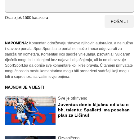
Ostalo još
1500
karaktera
POŠALJI
NAPOMENA:
Komentari odražavaju stavove njihovih autora/ica, a ne nužno
i stavove portala SportSport.ba te portal ne može i neće odgovarati za
sadržaj tih kometara. Komentari koji sadrže vrijeđanja, psovanja i vulgaran
riječnik mogu biti uklonjeni bez najave i objašnjenja, ali to ne obavezuje
SportSport.ba da obriše sve komentare koji krše pravila. Čitanjem prihvatate
mogućnost da među komentarima mogu biti pronađeni sadržaji koji mogu
biti u suprotnosti sa vašim uvjerenjima.
NAJNOVIJE VIJESTI
Sve je otkriveno
Juventus donio ključnu odluku o
bh. talentu: Spalletti ima poseban
plan za Ličinu!
Ozvaničeno