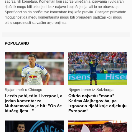
sadržaj tih kometara. Komentari koji sadrže vrijeđanja, psovanja i vulgaran
riječnik mogu biti uklonjeni bez najave i objašnjenja, ali to ne obavezuje
SportSport.ba da obriše sve komentare koji krše pravila. Čitanjem prihvatate
mogućnost da među komentarima mogu biti pronađeni sadržaji koji mogu
biti u suprotnosti sa vašim uvjerenjima.
POPULARNO
Sjajan meč u Chicagu
Njegov trener iz Salzburga
Leeds pobijedio Liverpool, a
Otkrio najveću "manu"
jedan komentar za
Kerima Alajbegovića, pa
Muharemovića je hit: "On će
izgovorio riječi koje odjekuju
idućeg ljeta..."
Evropom!