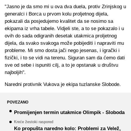
"Jasno je da smo mi u ova dva duela, protiv Zrinjskog u
generalci i Borca u prvom kolu proljetnog dijela,
pokazali da posjedujemo kvalitet da se nosimo sa
ekipama iz vrha tabele. Vidjeli ste, a to se pokazalo i u
ovih do sada odigranih desetak utakmica proljetnog
dijela, da svako svakoga može pobijediti i napraviti mu
probleme. Mi smo dosta jači nego jesenas, i igrački i
fizički, i to se vidi na terenu. Siguran sam da ćemo dati
sve od sebe i ispuniti cilj, a to je opstanak u društvu
najboljih".
Naredni protivnik Vukova je ekipa tuzlanske Slobode.
POVEZANO
Promijenjen termin utakmice Olimpik - Sloboda
Kreće žestoki raspored
Ko propušta naredno kolo: Problemi za Velež,