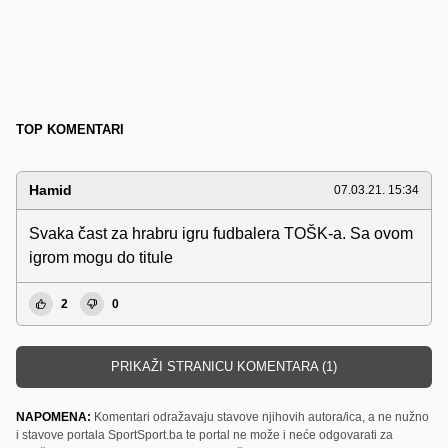
TOP KOMENTARI
Hamid
07.03.21. 15:34
Svaka čast za hrabru igru fudbalera TOŠK-a. Sa ovom
igrom mogu do titule
2
0
PRIKAŽI STRANICU KOMENTARA (1)
NAPOMENA:
Komentari odražavaju stavove njihovih autora/ica, a ne nužno
i stavove portala SportSport.ba te portal ne može i neće odgovarati za