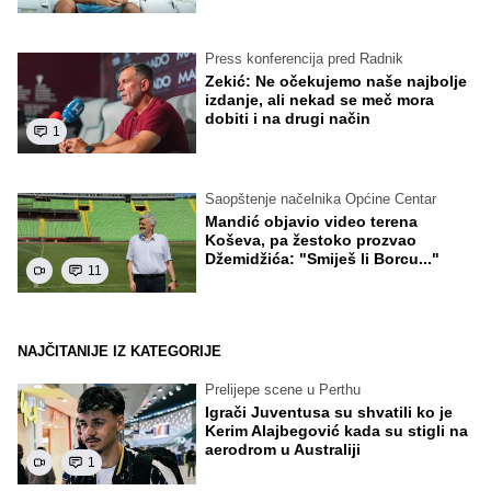
Press konferencija pred Radnik
Zekić: Ne očekujemo naše najbolje
izdanje, ali nekad se meč mora
dobiti i na drugi način
1
Saopštenje načelnika Općine Centar
Mandić objavio video terena
Koševa, pa žestoko prozvao
Džemidžića: "Smiješ li Borcu..."
11
NAJČITANIJE IZ KATEGORIJE
Prelijepe scene u Perthu
Igrači Juventusa su shvatili ko je
Kerim Alajbegović kada su stigli na
aerodrom u Australiji
1