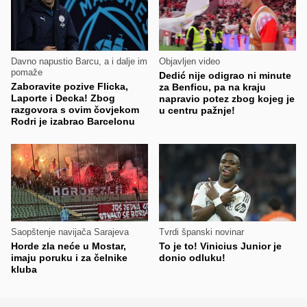
Davno napustio Barcu, a i dalje im
Objavljen video
pomaže
Dedić nije odigrao ni minute
Zaboravite pozive Flicka,
za Benficu, pa na kraju
Laporte i Decka! Zbog
napravio potez zbog kojeg je
razgovora s ovim čovjekom
u centru pažnje!
Rodri je izabrao Barcelonu
Saopštenje navijača Sarajeva
Tvrdi španski novinar
Horde zla neće u Mostar,
To je to! Vinicius Junior je
imaju poruku i za čelnike
donio odluku!
kluba