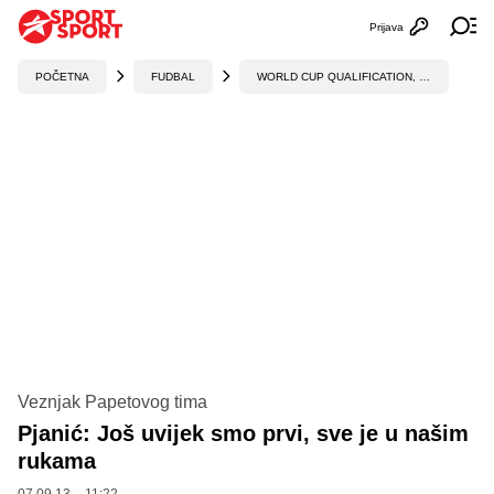
Prijava
Otvori profi
Ot
POČETNA
FUDBAL
WORLD CUP QUALIFICATION, UEFA
Veznjak Papetovog tima
Pjanić: Još uvijek smo prvi, sve je u našim
rukama