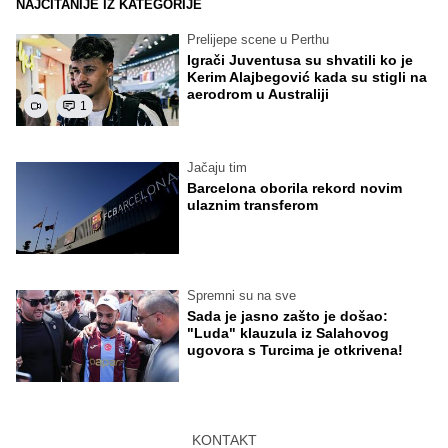
NAJČITANIJE IZ KATEGORIJE
Prelijepe scene u Perthu
Igrači Juventusa su shvatili ko je
Kerim Alajbegović kada su stigli na
aerodrom u Australiji
1
Jačaju tim
Barcelona oborila rekord novim
ulaznim transferom
Spremni su na sve
Sada je jasno zašto je došao:
"Luda" klauzula iz Salahovog
ugovora s Turcima je otkrivena!
KONTAKT