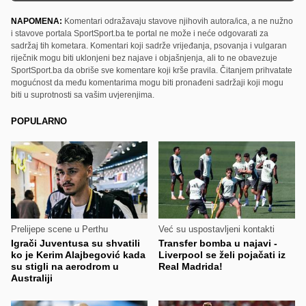
NAPOMENA:
Komentari odražavaju stavove njihovih autora/ica, a ne nužno
i stavove portala SportSport.ba te portal ne može i neće odgovarati za
sadržaj tih kometara. Komentari koji sadrže vrijeđanja, psovanja i vulgaran
riječnik mogu biti uklonjeni bez najave i objašnjenja, ali to ne obavezuje
SportSport.ba da obriše sve komentare koji krše pravila. Čitanjem prihvatate
mogućnost da među komentarima mogu biti pronađeni sadržaji koji mogu
biti u suprotnosti sa vašim uvjerenjima.
POPULARNO
Prelijepe scene u Perthu
Već su uspostavljeni kontakti
Igrači Juventusa su shvatili
Transfer bomba u najavi -
ko je Kerim Alajbegović kada
Liverpool se želi pojačati iz
su stigli na aerodrom u
Real Madrida!
Australiji