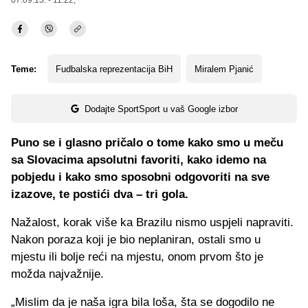
07.09.13. - 11:22,
Teme:
Fudbalska reprezentacija BiH
Miralem Pjanić
Dodajte SportSport u vaš Google izbor
Puno se i glasno pričalo o tome kako smo u meču
sa Slovacima apsolutni favoriti, kako idemo na
pobjedu i kako smo sposobni odgovoriti na sve
izazove, te postići dva – tri gola.
Nažalost, korak više ka Brazilu nismo uspjeli napraviti.
Nakon poraza koji je bio neplaniran, ostali smo u
mjestu ili bolje reći na mjestu, onom prvom što je
možda najvažnije.
„Mislim da je naša igra bila loša, šta se dogodilo ne