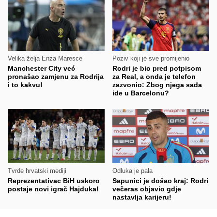
Velika želja Enza Maresce
Poziv koji je sve promijenio
Manchester City već
Rodri je bio pred potpisom
pronašao zamjenu za Rodrija
za Real, a onda je telefon
i to kakvu!
zazvonio: Zbog njega sada
ide u Barcelonu?
Tvrde hrvatski mediji
Odluka je pala
Reprezentativac BiH uskoro
Sapunici je došao kraj: Rodri
postaje novi igrač Hajduka!
večeras objavio gdje
nastavlja karijeru!