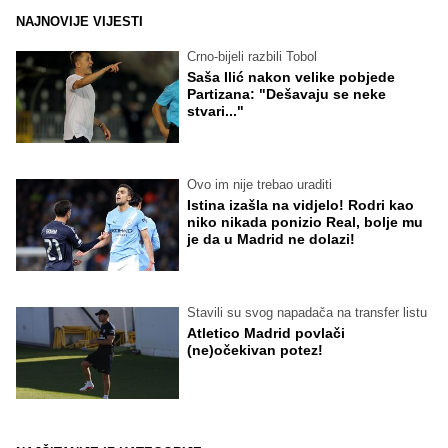
NAJNOVIJE VIJESTI
Crno-bijeli razbili Tobol
Saša Ilić nakon velike pobjede
Partizana: "Dešavaju se neke
stvari..."
Ovo im nije trebao uraditi
Istina izašla na vidjelo! Rodri kao
niko nikada ponizio Real, bolje mu
je da u Madrid ne dolazi!
Stavili su svog napadača na transfer listu
Atletico Madrid povlači
(ne)očekivan potez!