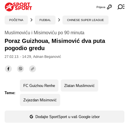
Prijava
Otvori profi
Ot
POČETNA
FUDBAL
CHINESE SUPER LEAGUE
Muslimoviću i Misimoviću po 90 minuta
Poraz Guizhoua, Misimović dva puta
pogodio gredu
27.02.13. - 14:29,
Adnan Beganović
FC Guizhou Renhe
Zlatan Muslimović
Teme:
Zvjezdan Misimović
Dodajte SportSport u vaš Google izbor