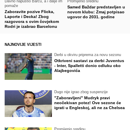
Davno napustio Barcu, a i dalje im
Promijenio sredinu
pomaže
Samed Baždar predstavljen u
Zaboravite pozive Flicka,
novom klubu: Zmaj potpisao
Laporte i Decka! Zbog
ugovor do 2031. godine
razgovora s ovim čovjekom
Rodri je izabrao Barcelonu
NAJNOVIJE VIJESTI
Derbi u okviru priprema za novu sezonu
Otkriveni sastavi za derbi Juventus
- Inter, Spalletti donio odluku oko
Alajbegovića
Dugo nije igrao zbog suspenzije
"Zaboravljeni" Mudryk pravi
neočekivan potez! Ove sezone će
igrati u Engleskoj, ali ne za Chelsea
Promijenio sredinu