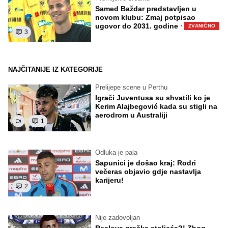
Samed Baždar predstavljen u
novom klubu: Zmaj potpisao
·
ugovor do 2031. godine
ZVANIČNO
3
NAJČITANIJE IZ KATEGORIJE
Prelijepe scene u Perthu
Igrači Juventusa su shvatili ko je
Kerim Alajbegović kada su stigli na
aerodrom u Australiji
1
Odluka je pala
Sapunici je došao kraj: Rodri
večeras objavio gdje nastavlja
karijeru!
2
Nije zadovoljan
Realova greška stoljeća?! Zbog