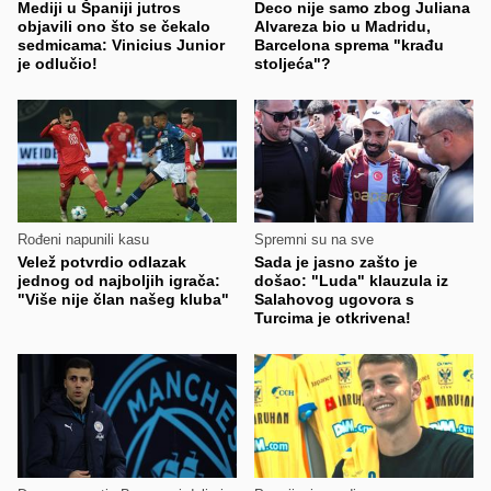
Mediji u Španiji jutros
Deco nije samo zbog Juliana
objavili ono što se čekalo
Alvareza bio u Madridu,
sedmicama: Vinicius Junior
Barcelona sprema "krađu
je odlučio!
stoljeća"?
Rođeni napunili kasu
Spremni su na sve
Velež potvrdio odlazak
Sada je jasno zašto je
jednog od najboljih igrača:
došao: "Luda" klauzula iz
"Više nije član našeg kluba"
Salahovog ugovora s
Turcima je otkrivena!