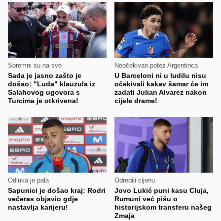
Spremni su na sve
Neočekivan potez Argentinca
Sada je jasno zašto je
U Barceloni ni u ludilu nisu
došao: "Luda" klauzula iz
očekivali kakav šamar će im
Salahovog ugovora s
zadati Julian Alvarez nakon
Turcima je otkrivena!
cijele drame!
Odluka je pala
Odredili cijenu
Sapunici je došao kraj: Rodri
Jovo Lukić puni kasu Cluja,
večeras objavio gdje
Rumuni već pišu o
nastavlja karijeru!
historijskom transferu našeg
Zmaja