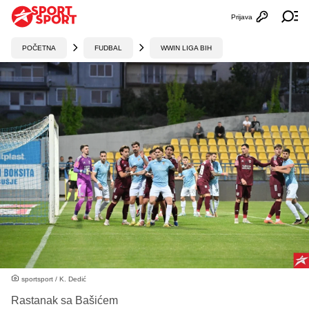
Prijava
Otvori profi
Ot
POČETNA
FUDBAL
WWIN LIGA BIH
sportsport / K. Dedić
Rastanak sa Bašićem