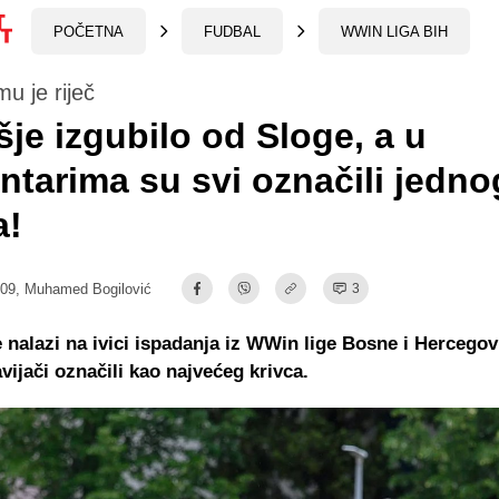
POČETNA
FUDBAL
WWIN LIGA BIH
u je riječ
je izgubilo od Sloge, a u
tarima su svi označili jedno
a!
:09,
Muhamed Bogilović
3
 nalazi na ivici ispadanja iz WWin lige Bosne i Hercegov
vijači označili kao najvećeg krivca.