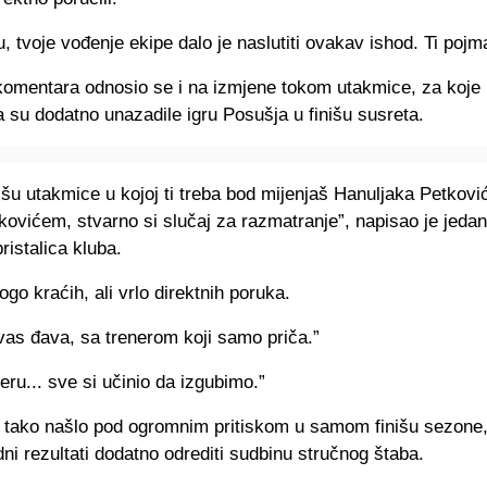
, tvoje vođenje ekipe dalo je naslutiti ovakav ishod. Ti poj
 komentara odnosio se i na izmjene tokom utakmice, za koje 
 su dodatno unazadile igru Posušja u finišu susreta.
išu utakmice u kojoj ti treba bod mijenjaš Hanuljaka Petkov
kovićem, stvarno si slučaj za razmatranje”, napisao je jeda
ristalica kluba.
nogo kraćih, ali vrlo direktnih poruka.
vas đava, sa trenerom koji samo priča.”
eru... sve si učinio da izgubimo.”
 tako našlo pod ogromnim pritiskom u samom finišu sezone, 
ni rezultati dodatno odrediti sudbinu stručnog štaba.