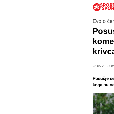
Evo o čem
Posuš
komen
krivc
23.05.26. - 08
Posušje se
koga su na