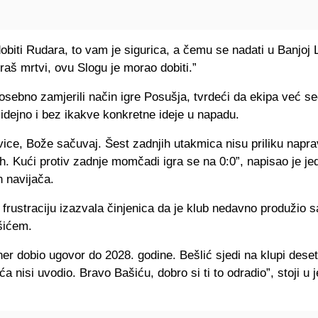
obiti Rudara, to vam je sigurica, a čemu se nadati u Banjoj 
raš mrtvi, ovu Slogu je morao dobiti.”
osebno zamjerili način igre Posušja, tvrdeći da ekipa već 
idejno i bez ikakve konkretne ideje u napadu.
ice, Bože sačuvaj. Šest zadnjih utakmica nisu priliku naprav
h. Kući protiv zadnje momčadi igra se na 0:0”, napisao je je
 navijača.
frustraciju izazvala činjenica da je klub nedavno produžio 
šićem.
ner dobio ugovor do 2028. godine. Bešlić sjedi na klupi dese
a nisi uvodio. Bravo Bašiću, dobro si ti to odradio”, stoji u