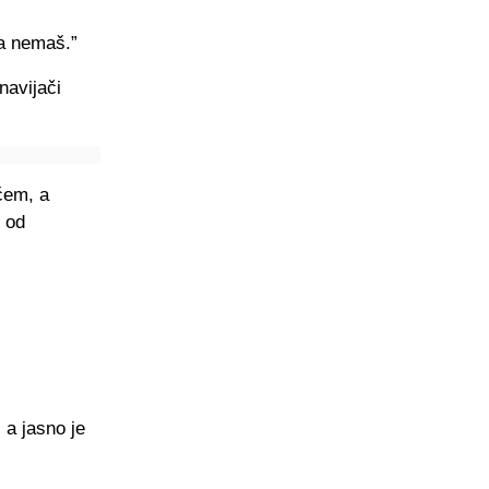
ma nemaš.”
navijači
ićem, a
n od
a jasno je