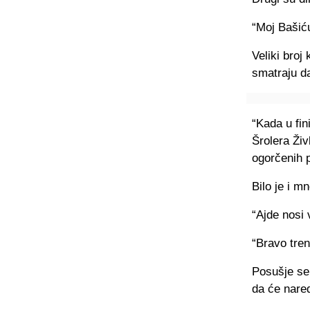
“Moj Bašiću
Veliki broj
smatraju da
“Kada u fin
Šrolera Živ
ogorčenih p
Bilo je i m
“Ajde nosi 
“Bravo tren
Posušje se
da će nared