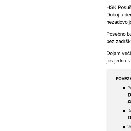
HŠK Posušj
Doboj u der
nezadovolj
Posebno bur
bez zadrške
Dojam većin
još jedno r
POVEZ
P
D
z
D
D
Ww