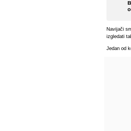
B
o
Navijači sm
izgledati 
Jedan od k