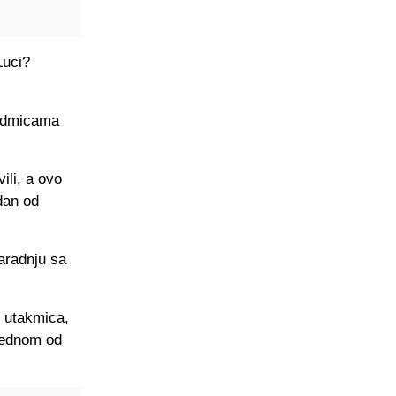
Luci?
sedmicama
ili, a ovo
dan od
saradnju sa
t utakmica,
 jednom od