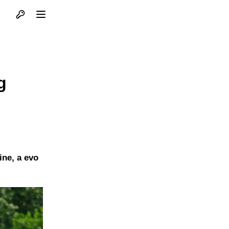
Otvori profil
Otvori meni
g
ine, a evo