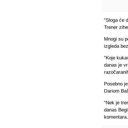
“Sloga će d
Trener zihe
Mnogi su p
izgleda bez
“Koje kukav
danas je vr
razočaranih
Posebno je 
Dariom Ba
“Nek je tre
danas Begić
komentara.