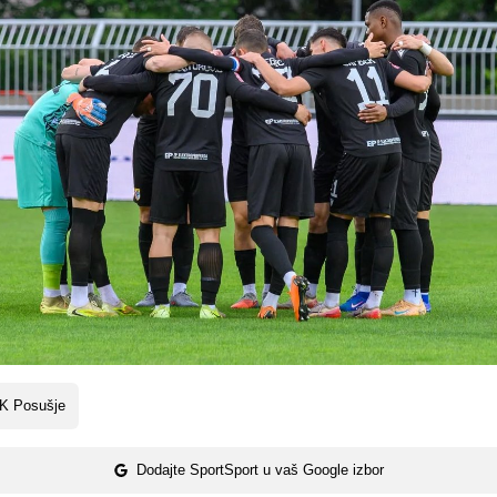
K Posušje
Dodajte SportSport u vaš Google izbor