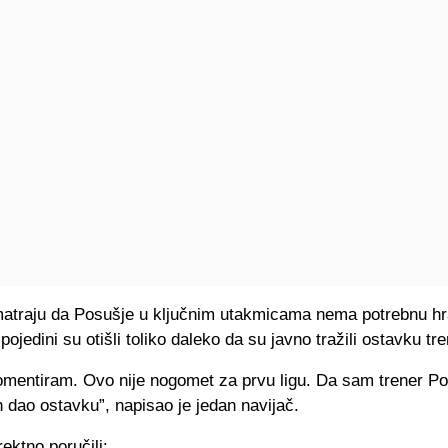
matraju da Posušje u ključnim utakmicama nema potrebnu hr
 pojedini su otišli toliko daleko da su javno tražili ostavku tr
komentiram. Ovo nije nogomet za prvu ligu. Da sam trener Po
 dao ostavku”, napisao je jedan navijač.
rektno poručili: