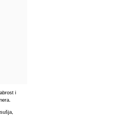
abrost i
enera.
sušja,