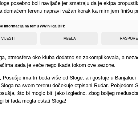
oge posebno boli navijače jer smatraju da je ekipa propusti
 na domaćem terenu napravi važan korak ka mirnijem finišu p
iše informacija na temu WWin liga BiH:
VIJESTI
TABELA
RASPOR
ga, atmosfera oko kluba dodatno se zakomplikovala, a neza
ačima sada je veće nego ikada tokom ove sezone.
 Posušje ima tri boda više od Sloge, ali gostuje u Banjaluci
 Sloga na svom terenu dočekuje otpisani Rudar. Pobjedom S
sušja, što bi moglo biti jako izgledno, zbog boljeg međuso
igi bi tada mogla ostati Sloga!