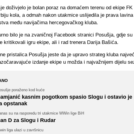
e doživjelo je bolan poraz na domaćem terenu od ekipe FK
biju kola, a odmah nakon utakmice uslijedila je prava lavina
stva među navijačima hercegovačkog kluba.
no bilo je na zvaničnoj Facebook stranici Posušja, gdje su 
 kritikovali igru ekipe, ali i rad trenera Darija Bašića.
e pristalica Posušja jeste da je upravo strateg kluba najveć
azočaravajuće izdanje ekipe u možda i najvažnijem dijelu se
ANO
osušje poraženo kod kuće
amjanić kasnim pogotkom spasio Slogu i ostavio je 
a opstanak
anas su na rasporedu tri utakmice WWin lige BiH
an D za Slogu i Rudar
in liga ulazi u završnicu