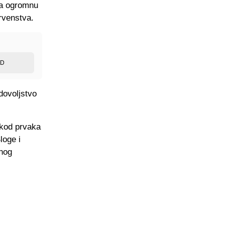
la ogromnu
rvenstva.
ED
dovoljstvo
 kod prvaka
loge i
bnog