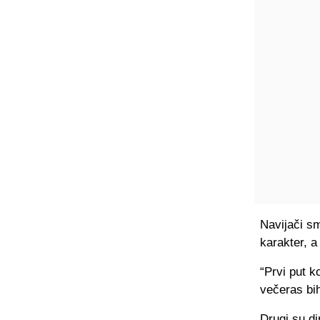
Navijači s
karakter, a
“Prvi put 
večeras bih
Drugi su di