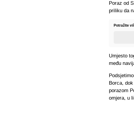
Poraz od Sl
priliku da
Potražite v
Umjesto to
među navij
Podsjetimo,
Borca, dok
porazom Po
omjera, u l