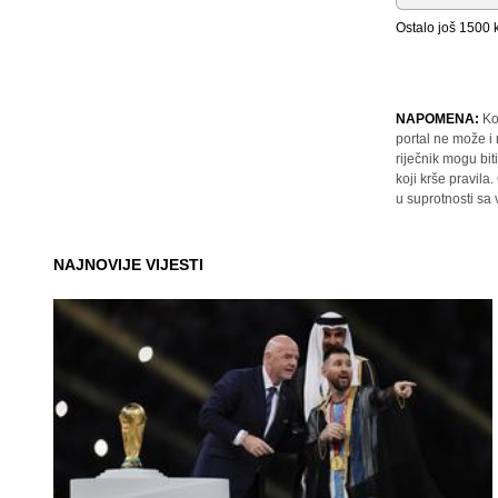
Ostalo još
1500
k
NAPOMENA:
Ko
portal ne može i
riječnik mogu bit
koji krše pravil
u suprotnosti sa
NAJNOVIJE VIJESTI