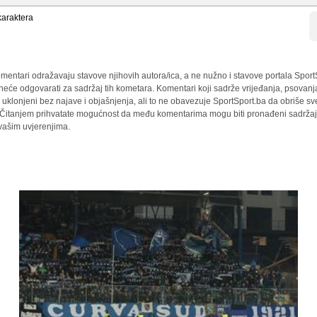
araktera
mentari odražavaju stavove njihovih autora/ica, a ne nužno i stavove portala Sport
 neće odgovarati za sadržaj tih kometara. Komentari koji sadrže vrijeđanja, psovanj
i uklonjeni bez najave i objašnjenja, ali to ne obavezuje SportSport.ba da obriše 
a. Čitanjem prihvatate mogućnost da među komentarima mogu biti pronađeni sadržaji
 vašim uvjerenjima.