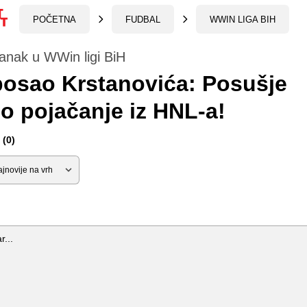
POČETNA
FUDBAL
WWIN LIGA BIH
anak u WWin ligi BiH
posao Krstanovića: Posušje
o pojačanje iz HNL-a!
(0)