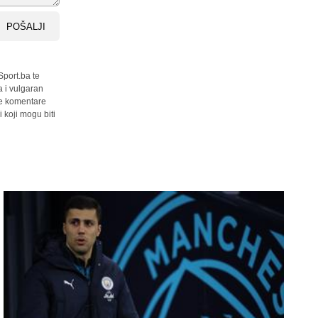
POŠALJI
Sport.ba te
a i vulgaran
sve komentare
 koji mogu biti