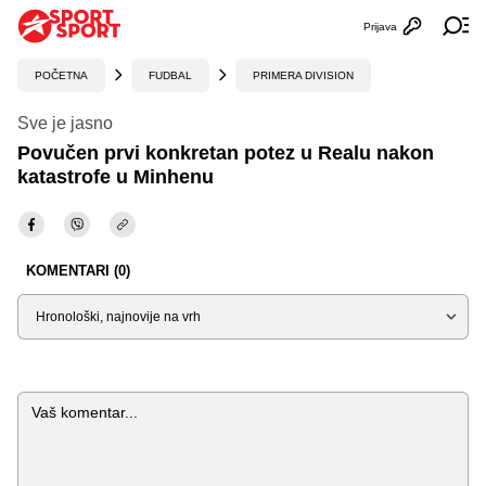
Prijava
Otvori profi
Ot
POČETNA
FUDBAL
PRIMERA DIVISION
Sve je jasno
Povučen prvi konkretan potez u Realu nakon
katastrofe u Minhenu
KOMENTARI (0)
Sortiraj
Komentar