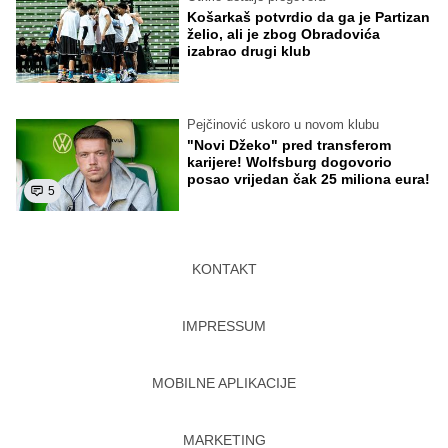
Košarkaš potvrdio da ga je Partizan
želio, ali je zbog Obradovića
izabrao drugi klub
Pejčinović uskoro u novom klubu
"Novi Džeko" pred transferom
karijere! Wolfsburg dogovorio
posao vrijedan čak 25 miliona eura!
5
KONTAKT
IMPRESSUM
MOBILNE APLIKACIJE
MARKETING