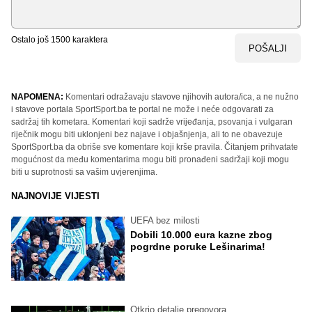
Ostalo još
1500
karaktera
POŠALJI
NAPOMENA:
Komentari odražavaju stavove njihovih autora/ica, a ne nužno
i stavove portala SportSport.ba te portal ne može i neće odgovarati za
sadržaj tih kometara. Komentari koji sadrže vrijeđanja, psovanja i vulgaran
riječnik mogu biti uklonjeni bez najave i objašnjenja, ali to ne obavezuje
SportSport.ba da obriše sve komentare koji krše pravila. Čitanjem prihvatate
mogućnost da među komentarima mogu biti pronađeni sadržaji koji mogu
biti u suprotnosti sa vašim uvjerenjima.
NAJNOVIJE VIJESTI
UEFA bez milosti
Dobili 10.000 eura kazne zbog
pogrdne poruke Lešinarima!
Otkrio detalje pregovora