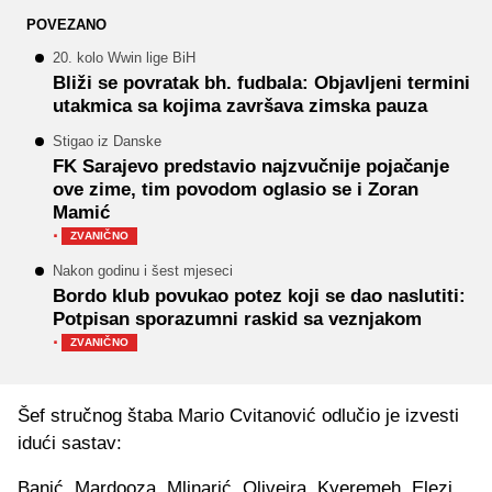
POVEZANO
20. kolo Wwin lige BiH
Bliži se povratak bh. fudbala: Objavljeni termini
utakmica sa kojima završava zimska pauza
Stigao iz Danske
FK Sarajevo predstavio najzvučnije pojačanje
ove zime, tim povodom oglasio se i Zoran
Mamić
·
ZVANIČNO
Nakon godinu i šest mjeseci
Bordo klub povukao potez koji se dao naslutiti:
Potpisan sporazumni raskid sa veznjakom
·
ZVANIČNO
Šef stručnog štaba Mario Cvitanović odlučio je izvesti
idući sastav:
Banić, Mardooza, Mlinarić, Oliveira, Kyeremeh, Elezi,