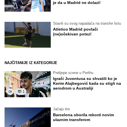
je da u Madrid ne dolazi!
Stavili su svog napadača na transfer listu
Atletico Madrid povlači
(ne)očekivan potez!
NAJČITANIJE IZ KATEGORIJE
Prelijepe scene u Perthu
Igrači Juventusa su shvatili ko je
Kerim Alajbegović kada su stigli na
aerodrom u Australiji
1
Jačaju tim
Barcelona oborila rekord novim
ulaznim transferom