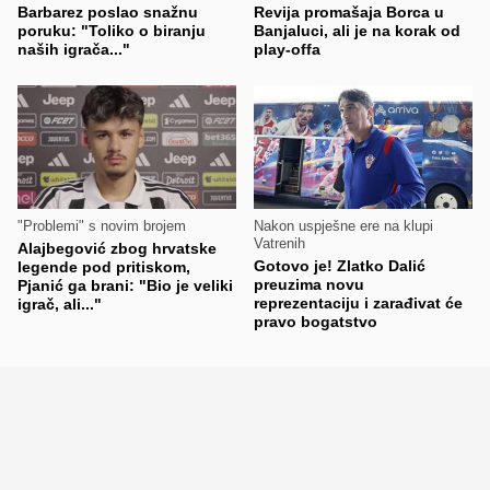
Barbarez poslao snažnu
Revija promašaja Borca u
poruku: "Toliko o biranju
Banjaluci, ali je na korak od
naših igrača..."
play-offa
"Problemi" s novim brojem
Nakon uspješne ere na klupi
Vatrenih
Alajbegović zbog hrvatske
Gotovo je! Zlatko Dalić
legende pod pritiskom,
preuzima novu
Pjanić ga brani: "Bio je veliki
reprezentaciju i zarađivat će
igrač, ali..."
pravo bogatstvo