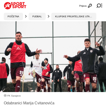
Prijava
Otvori profi
Ot
POČETNA
FUDBAL
KLUPSKE PRIJATELJSKE UTAKMICE
FK Sarajevo
Odabranici Marija Cvitanovića