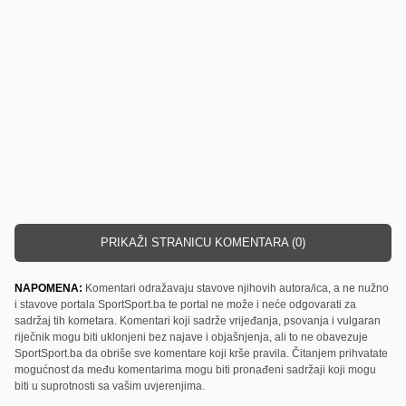
PRIKAŽI STRANICU KOMENTARA (0)
NAPOMENA:
Komentari odražavaju stavove njihovih autora/ica, a ne nužno
i stavove portala SportSport.ba te portal ne može i neće odgovarati za
sadržaj tih kometara. Komentari koji sadrže vrijeđanja, psovanja i vulgaran
riječnik mogu biti uklonjeni bez najave i objašnjenja, ali to ne obavezuje
SportSport.ba da obriše sve komentare koji krše pravila. Čitanjem prihvatate
mogućnost da među komentarima mogu biti pronađeni sadržaji koji mogu
biti u suprotnosti sa vašim uvjerenjima.