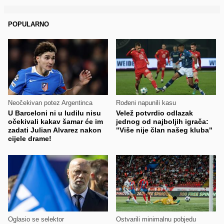
POPULARNO
Neočekivan potez Argentinca
Rođeni napunili kasu
U Barceloni ni u ludilu nisu
Velež potvrdio odlazak
očekivali kakav šamar će im
jednog od najboljih igrača:
zadati Julian Alvarez nakon
"Više nije član našeg kluba"
cijele drame!
Oglasio se selektor
Ostvarili minimalnu pobjedu