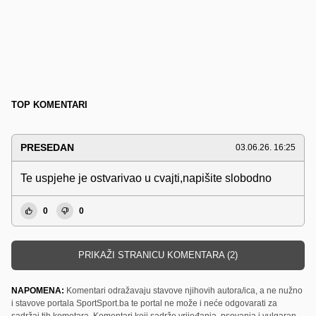
TOP KOMENTARI
PRESEDAN
03.06.26. 16:25
Te uspjehe je ostvarivao u cvajti,napišite slobodno
0
0
PRIKAŽI STRANICU KOMENTARA (2)
NAPOMENA:
Komentari odražavaju stavove njihovih autora/ica, a ne nužno
i stavove portala SportSport.ba te portal ne može i neće odgovarati za
sadržaj tih kometara. Komentari koji sadrže vrijeđanja, psovanja i vulgaran