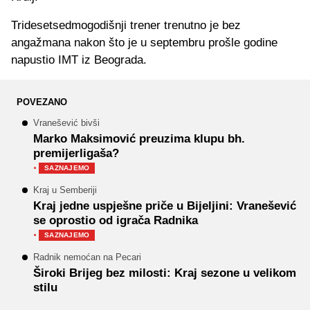
Tridesetsedmogodišnji trener trenutno je bez
angažmana nakon što je u septembru prošle godine
napustio IMT iz Beograda.
POVEZANO
Vranešević bivši
Marko Maksimović preuzima klupu bh.
premijerligaša?
·
SAZNAJEMO
Kraj u Semberiji
Kraj jedne uspješne priče u Bijeljini: Vranešević
se oprostio od igrača Radnika
·
SAZNAJEMO
Radnik nemoćan na Pecari
Široki Brijeg bez milosti: Kraj sezone u velikom
stilu