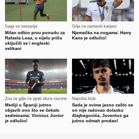
Saga se nastavlja
Gdje će nastaviti karijeru
Milan odbio prvu ponudu za
Njemačka na nogama: Harry
Rafaela Leaa, u cijelu priču
Kane je odlučio!
uključili se i engleski
velikani
Zna se gdje će igrati iduće sezone
Napušta klub
Mediji u Španiji jutros
Sada je svima jasno zašto se
objavili ono što se čekalo
on nije radovao dolasku
sedmicama: Vinicius Junior
Alajbegovića, Juventus ga
je odlučio!
jutros odmah prodao!