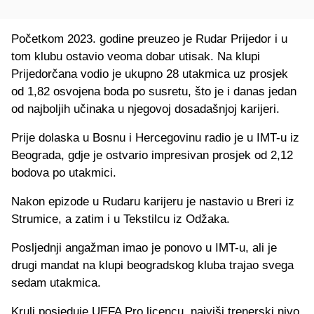
Početkom 2023. godine preuzeo je Rudar Prijedor i u
tom klubu ostavio veoma dobar utisak. Na klupi
Prijedorčana vodio je ukupno 28 utakmica uz prosjek
od 1,82 osvojena boda po susretu, što je i danas jedan
od najboljih učinaka u njegovoj dosadašnjoj karijeri.
Prije dolaska u Bosnu i Hercegovinu radio je u IMT-u iz
Beograda, gdje je ostvario impresivan prosjek od 2,12
bodova po utakmici.
Nakon epizode u Rudaru karijeru je nastavio u Breri iz
Strumice, a zatim i u Tekstilcu iz Odžaka.
Posljednji angažman imao je ponovo u IMT-u, ali je
drugi mandat na klupi beogradskog kluba trajao svega
sedam utakmica.
Krulj posjeduje UEFA Pro licencu, najviši trenerski nivo