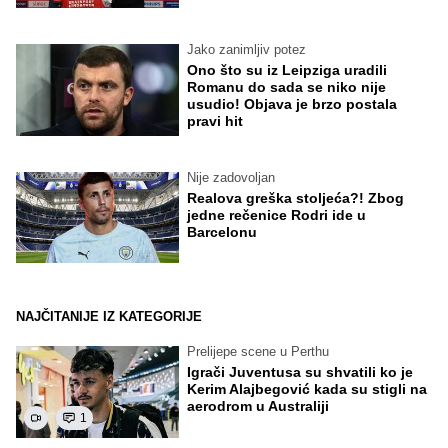
Jako zanimljiv potez
Ono što su iz Leipziga uradili
Romanu do sada se niko nije
usudio! Objava je brzo postala
pravi hit
Nije zadovoljan
Realova greška stoljeća?! Zbog
jedne rečenice Rodri ide u
Barcelonu
NAJČITANIJE IZ KATEGORIJE
Prelijepe scene u Perthu
Igrači Juventusa su shvatili ko je
Kerim Alajbegović kada su stigli na
aerodrom u Australiji
1