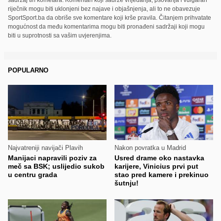
riječnik mogu biti uklonjeni bez najave i objašnjenja, ali to ne obavezuje
SportSport.ba da obriše sve komentare koji krše pravila. Čitanjem prihvatate
mogućnost da među komentarima mogu biti pronađeni sadržaji koji mogu
biti u suprotnosti sa vašim uvjerenjima.
POPULARNO
Najvatreniji navijači Plavih
Nakon povratka u Madrid
Manijaci napravili poziv za
Usred drame oko nastavka
meč sa BSK; uslijedio sukob
karijere, Vinicius prvi put
u centru grada
stao pred kamere i prekinuo
šutnju!