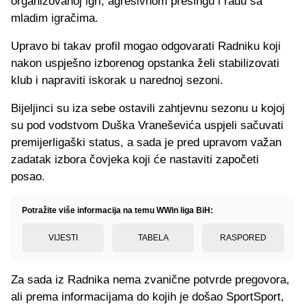
organizovanoj igri, agresivnom presingu i radu sa
mladim igračima.
Upravo bi takav profil mogao odgovarati Radniku koji
nakon uspješno izborenog opstanka želi stabilizovati
klub i napraviti iskorak u narednoj sezoni.
Bijeljinci su iza sebe ostavili zahtjevnu sezonu u kojoj
su pod vodstvom Duška Vraneševića uspjeli sačuvati
premijerligaški status, a sada je pred upravom važan
zadatak izbora čovjeka koji će nastaviti započeti
posao.
Potražite više informacija na temu WWin liga BiH:
VIJESTI
TABELA
RASPORED
Za sada iz Radnika nema zvanične potvrde pregovora,
ali prema informacijama do kojih je došao SportSport,