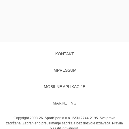
KONTAKT
IMPRESSUM
MOBILNE APLIKACIJE
MARKETING
Copyright 2008-26. SportSport d.o.o. ISSN 2744-2195. Sva prava
zadržana. Zabranjeno preuzimanje sadržaja bez dozvole izdavača.
Pravila
o zaštiti privatnosti.