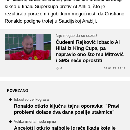
kiksa u finalu Superkupa protiv Al Ahlija, što je
rezultiralo porazom i gubitkom mogućnosti da Cristiano
Ronaldo podigne trofej u Saudijskoj Arabiji.
Nije mogao da se suzdrži
Čudesni Rajković izbacio Al
Hilal iz King Cupa, pa
napravio ono što mu Mitrović
i SMS neće oprostiti
4
07.01.25. 22:11
POVEZANO
Iskustvo velikog asa
Ronaldo otkrio ključnu tajnu oporavka: "Pravi
problemi dolaze dva dana poslije utakmice"
Velika imena među njima
Ancelotti otkrio najbolje igrače ikada koje je