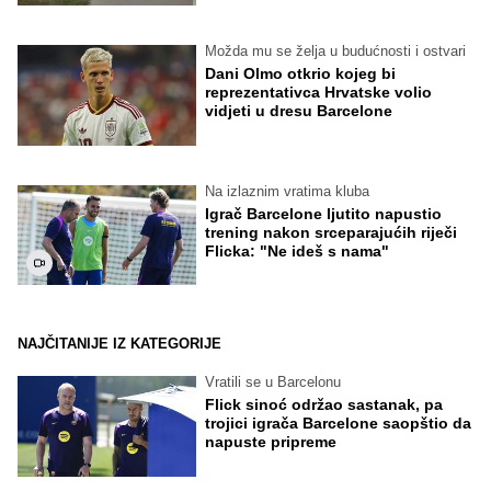
Možda mu se želja u budućnosti i ostvari
Dani Olmo otkrio kojeg bi
reprezentativca Hrvatske volio
vidjeti u dresu Barcelone
Na izlaznim vratima kluba
Igrač Barcelone ljutito napustio
trening nakon srceparajućih riječi
Flicka: "Ne ideš s nama"
NAJČITANIJE IZ KATEGORIJE
Vratili se u Barcelonu
Flick sinoć održao sastanak, pa
trojici igrača Barcelone saopštio da
napuste pripreme