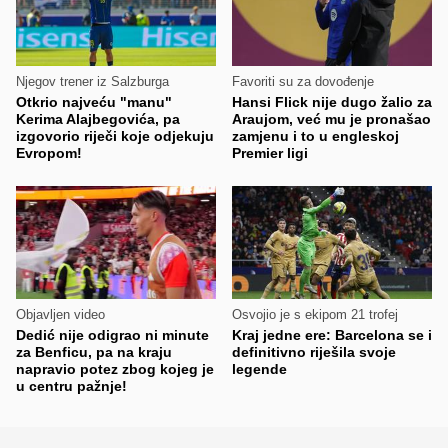
Njegov trener iz Salzburga
Favoriti su za dovođenje
Otkrio najveću "manu"
Hansi Flick nije dugo žalio za
Kerima Alajbegovića, pa
Araujom, već mu je pronašao
izgovorio riječi koje odjekuju
zamjenu i to u engleskoj
Evropom!
Premier ligi
Objavljen video
Osvojio je s ekipom 21 trofej
Dedić nije odigrao ni minute
Kraj jedne ere: Barcelona se i
za Benficu, pa na kraju
definitivno riješila svoje
napravio potez zbog kojeg je
legende
u centru pažnje!