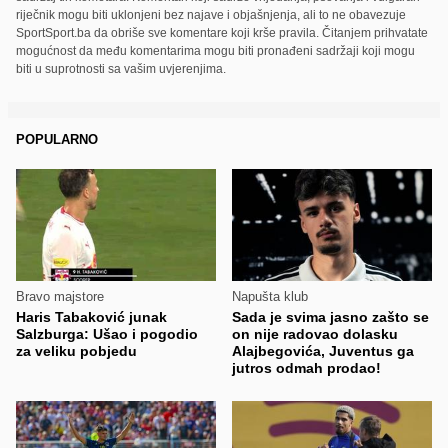
riječnik mogu biti uklonjeni bez najave i objašnjenja, ali to ne obavezuje
SportSport.ba da obriše sve komentare koji krše pravila. Čitanjem prihvatate
mogućnost da među komentarima mogu biti pronađeni sadržaji koji mogu
biti u suprotnosti sa vašim uvjerenjima.
POPULARNO
Bravo majstore
Napušta klub
Haris Tabaković junak
Sada je svima jasno zašto se
Salzburga: Ušao i pogodio
on nije radovao dolasku
za veliku pobjedu
Alajbegovića, Juventus ga
jutros odmah prodao!