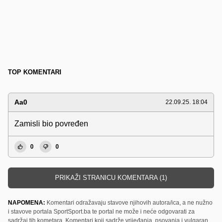
TOP KOMENTARI
Aa0
22.09.25. 18:04
Zamisli bio povređen
0
0
PRIKAŽI STRANICU KOMENTARA (1)
NAPOMENA:
Komentari odražavaju stavove njihovih autora/ica, a ne nužno
i stavove portala SportSport.ba te portal ne može i neće odgovarati za
sadržaj tih kometara. Komentari koji sadrže vrijeđanja, psovanja i vulgaran