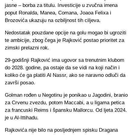
jasne – borba za titulu. Investicije u zvučna imena
poput Ronalda, Manea, Comana, Joaoa Felixa i
Brozovića ukazuju na ozbiljnost tih ciljeva.
Nedostatak pouzdane opcije na golu mogao bi ugroziti
te ambicije, zbog čega je Rajković postao prioritet za
zimski prelazni rok.
29-godišnji Rajković ima ugovor sa trenutnim klubom
do 2028. godine, pa ostaje da se vidi na koji način i
koliko će ga platiti Al Nassr, ako se naravno odluči da
završi posao.
Golman rođen u Negotinu je ponikao u Jagodini, branio
za Crvenu zvezdu, potom Maccabi, a u ligama petica
za francuski Reims i špansku Mallorcu. Od ljeta 2024.
je u Al-Ittihadu.
Rajkovića nije bilo na posljednjem spisku Dragana