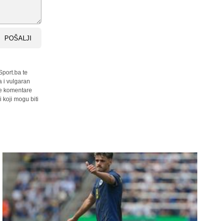
POŠALJI
Sport.ba te
a i vulgaran
sve komentare
 koji mogu biti