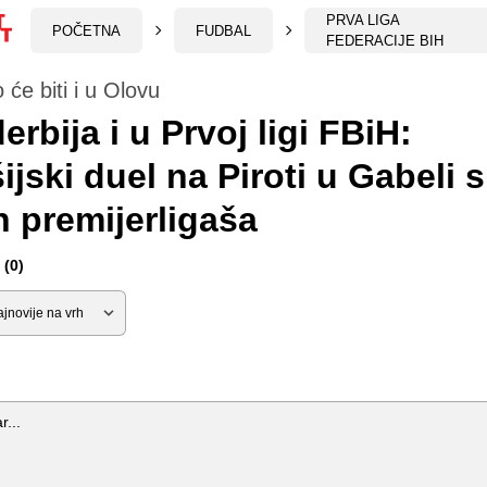
PRVA LIGA
POČETNA
FUDBAL
FEDERACIJE BIH
 će biti i u Olovu
erbija i u Prvoj ligi FBiH:
jski duel na Piroti u Gabeli 
h premijerligaša
(0)