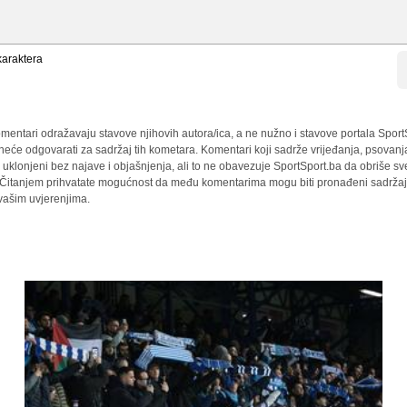
araktera
mentari odražavaju stavove njihovih autora/ica, a ne nužno i stavove portala Sport
 neće odgovarati za sadržaj tih kometara. Komentari koji sadrže vrijeđanja, psovanj
i uklonjeni bez najave i objašnjenja, ali to ne obavezuje SportSport.ba da obriše 
a. Čitanjem prihvatate mogućnost da među komentarima mogu biti pronađeni sadržaji
 vašim uvjerenjima.