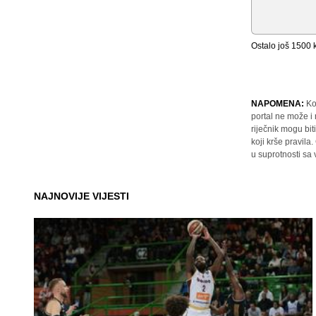
Ostalo još
1500
k
NAPOMENA:
Ko
portal ne može i
riječnik mogu bit
koji krše pravil
u suprotnosti sa
NAJNOVIJE VIJESTI