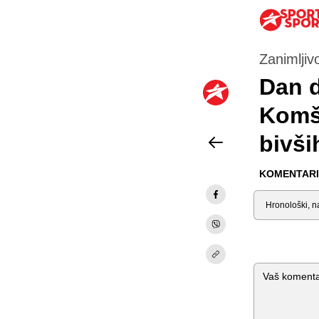
Zanimljivo
Dan d
Komši
bivši
KOMENTARI 
Sortiraj
Komentar