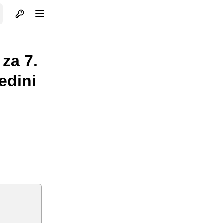
Otvori profil
Otvori meni
za 7.
edini