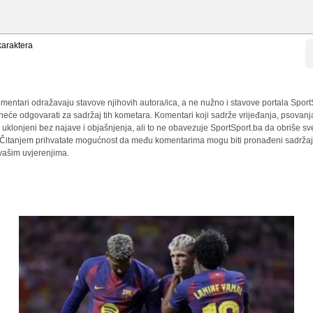
araktera
mentari odražavaju stavove njihovih autora/ica, a ne nužno i stavove portala Sport
 neće odgovarati za sadržaj tih kometara. Komentari koji sadrže vrijeđanja, psovanj
i uklonjeni bez najave i objašnjenja, ali to ne obavezuje SportSport.ba da obriše 
a. Čitanjem prihvatate mogućnost da među komentarima mogu biti pronađeni sadržaji
 vašim uvjerenjima.