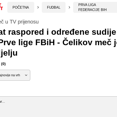
PRVA LIGA
POČETNA
FUDBAL
FEDERACIJE BIH
č u TV prijenosu
t raspored i određene sudije 
Prve lige FBiH - Čelikov meč j
jelju
(0)