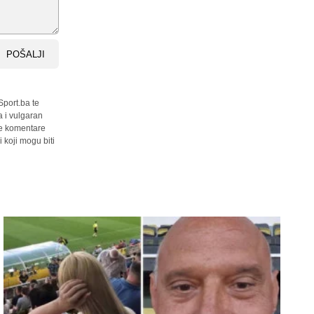
POŠALJI
Sport.ba te
a i vulgaran
sve komentare
 koji mogu biti