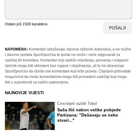
Ostalo još
1500
karaktera
POŠALJI
NAPOMENA:
Komentari odražavaju stavove njihovih autora/ica, a ne nužno
i stavove portala SportSport.ba te portal ne može i neće odgovarati za
sadržaj tih kometara. Komentari koji sadrže vrijeđanja, psovanja i vulgaran
riječnik mogu biti uklonjeni bez najave i objašnjenja, ali to ne obavezuje
SportSport.ba da obriše sve komentare koji krše pravila. Čitanjem prihvatate
mogućnost da među komentarima mogu biti pronađeni sadržaji koji mogu
biti u suprotnosti sa vašim uvjerenjima.
NAJNOVIJE VIJESTI
Crno-bijeli razbili Tobol
Saša Ilić nakon velike pobjede
Partizana: "Dešavaju se neke
stvari..."