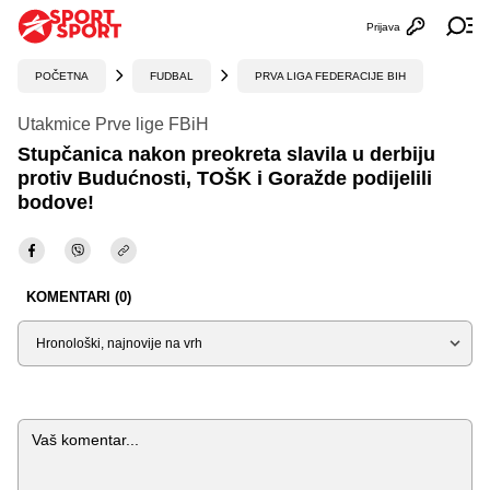
Prijava
Otvori profi
Ot
POČETNA
FUDBAL
PRVA LIGA FEDERACIJE BIH
Utakmice Prve lige FBiH
Stupčanica nakon preokreta slavila u derbiju
protiv Budućnosti, TOŠK i Goražde podijelili
bodove!
KOMENTARI (0)
Sortiraj
Komentar