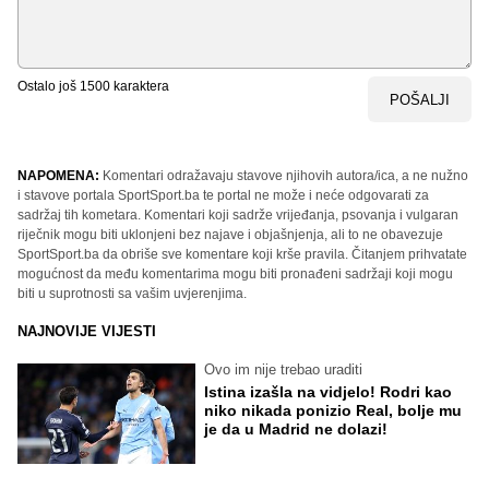
Ostalo još
1500
karaktera
POŠALJI
NAPOMENA:
Komentari odražavaju stavove njihovih autora/ica, a ne nužno
i stavove portala SportSport.ba te portal ne može i neće odgovarati za
sadržaj tih kometara. Komentari koji sadrže vrijeđanja, psovanja i vulgaran
riječnik mogu biti uklonjeni bez najave i objašnjenja, ali to ne obavezuje
SportSport.ba da obriše sve komentare koji krše pravila. Čitanjem prihvatate
mogućnost da među komentarima mogu biti pronađeni sadržaji koji mogu
biti u suprotnosti sa vašim uvjerenjima.
NAJNOVIJE VIJESTI
Ovo im nije trebao uraditi
Istina izašla na vidjelo! Rodri kao
niko nikada ponizio Real, bolje mu
je da u Madrid ne dolazi!