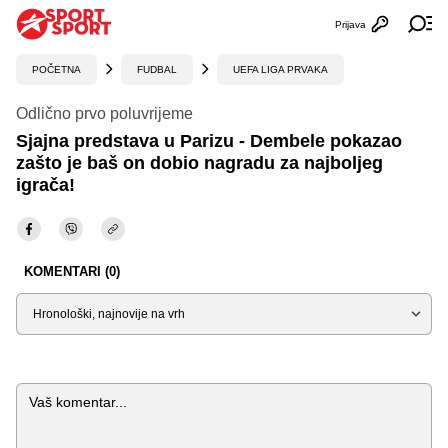
Prijava
Otvori profi
Ot
POČETNA
FUDBAL
UEFA LIGA PRVAKA
Odlično prvo poluvrijeme
Sjajna predstava u Parizu - Dembele pokazao
zašto je baš on dobio nagradu za najboljeg
igrača!
KOMENTARI (0)
Sortiraj
Komentar