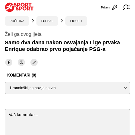
Prijava
Otvori profi
Ot
POČETNA
FUDBAL
LIGUE 1
Želi ga ovog ljeta
Samo dva dana nakon osvajanja Lige prvaka
Enrique odabrao prvo pojačanje PSG-a
KOMENTARI (0)
Sortiraj
Komentar