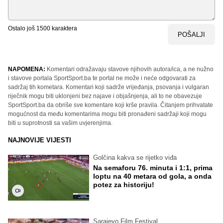
Ostalo još
1500
karaktera
POŠALJI
NAPOMENA:
Komentari odražavaju stavove njihovih autora/ica, a ne nužno
i stavove portala SportSport.ba te portal ne može i neće odgovarati za
sadržaj tih kometara. Komentari koji sadrže vrijeđanja, psovanja i vulgaran
riječnik mogu biti uklonjeni bez najave i objašnjenja, ali to ne obavezuje
SportSport.ba da obriše sve komentare koji krše pravila. Čitanjem prihvatate
mogućnost da među komentarima mogu biti pronađeni sadržaji koji mogu
biti u suprotnosti sa vašim uvjerenjima.
NAJNOVIJE VIJESTI
Golčina kakva se rijetko viđa
Na semaforu 76. minuta i 1:1, prima
loptu na 40 metara od gola, a onda
potez za historiju!
Sarajevo Film Festival