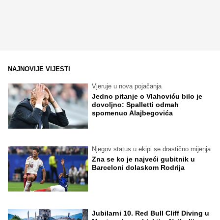
NAJNOVIJE VIJESTI
Vjeruje u nova pojačanja
Jedno pitanje o Vlahoviću bilo je
dovoljno: Spalletti odmah
spomenuo Alajbegovića
Njegov status u ekipi se drastično mijenja
Zna se ko je najveći gubitnik u
Barceloni dolaskom Rodrija
Jubilarni 10. Red Bull Cliff Diving u