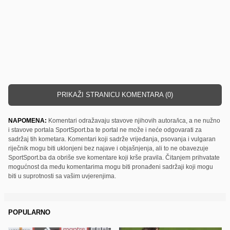
PRIKAŽI STRANICU KOMENTARA (0)
NAPOMENA:
Komentari odražavaju stavove njihovih autora/ica, a ne nužno
i stavove portala SportSport.ba te portal ne može i neće odgovarati za
sadržaj tih kometara. Komentari koji sadrže vrijeđanja, psovanja i vulgaran
riječnik mogu biti uklonjeni bez najave i objašnjenja, ali to ne obavezuje
SportSport.ba da obriše sve komentare koji krše pravila. Čitanjem prihvatate
mogućnost da među komentarima mogu biti pronađeni sadržaji koji mogu
biti u suprotnosti sa vašim uvjerenjima.
POPULARNO