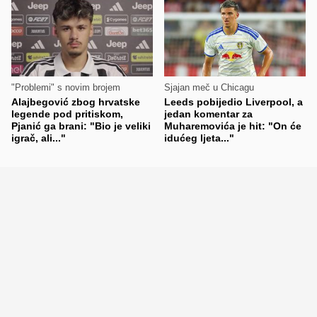
"Problemi" s novim brojem
Sjajan meč u Chicagu
Alajbegović zbog hrvatske
Leeds pobijedio Liverpool, a
legende pod pritiskom,
jedan komentar za
Pjanić ga brani: "Bio je veliki
Muharemovića je hit: "On će
igrač, ali..."
idućeg ljeta..."