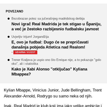
POVEZANO
Bezobrazan potez sa jučerašnjeg madridskog derbija
Novi igrač Real Madrida je tek stigao u Španiju,
a već je žestoko razbijesnio fudbalsku javnost
Uvjerljiv trijumf Jorgandžija
E, ovo je fudbal: Dugo će se prepričavati
današnja pobjeda Atletica nad Realom!
·
UDARNA VIJEST
Trener Kraljeva je uspio ono što Enrique nije, a to pokazuje "golo
oko", ali i statistika
Kako je Xabi Alonso "otključao" Kyliana
Mbappea?
Kylian Mbappe, Vinicius Junior, Jude Bellingham, Trent
Alexander-Arnold, Rodrygo su samo neka od njih.
Ipak, Real Madrid je klub koji ima jako velike ambicije i