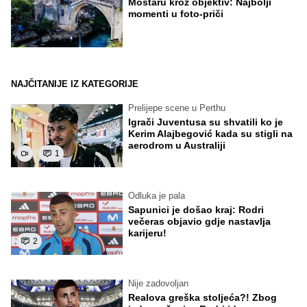
Mostaru kroz objektiv: Najbolji
momenti u foto-priči
NAJČITANIJE IZ KATEGORIJE
Prelijepe scene u Perthu
Igrači Juventusa su shvatili ko je
Kerim Alajbegović kada su stigli na
aerodrom u Australiji
1
Odluka je pala
Sapunici je došao kraj: Rodri
večeras objavio gdje nastavlja
karijeru!
2
Nije zadovoljan
Realova greška stoljeća?! Zbog