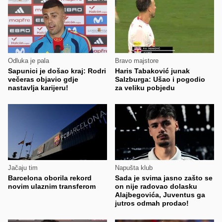
Odluka je pala
Bravo majstore
Sapunici je došao kraj: Rodri
Haris Tabaković junak
večeras objavio gdje
Salzburga: Ušao i pogodio
nastavlja karijeru!
za veliku pobjedu
Jačaju tim
Napušta klub
Barcelona oborila rekord
Sada je svima jasno zašto se
novim ulaznim transferom
on nije radovao dolasku
Alajbegovića, Juventus ga
jutros odmah prodao!