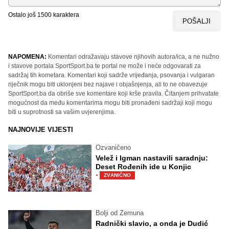
Ostalo još
1500
karaktera
POŠALJI
NAPOMENA:
Komentari odražavaju stavove njihovih autora/ica, a ne nužno
i stavove portala SportSport.ba te portal ne može i neće odgovarati za
sadržaj tih kometara. Komentari koji sadrže vrijeđanja, psovanja i vulgaran
riječnik mogu biti uklonjeni bez najave i objašnjenja, ali to ne obavezuje
SportSport.ba da obriše sve komentare koji krše pravila. Čitanjem prihvatate
mogućnost da među komentarima mogu biti pronađeni sadržaji koji mogu
biti u suprotnosti sa vašim uvjerenjima.
NAJNOVIJE VIJESTI
Ozvaničeno
Velež i Igman nastavili saradnju:
Deset Rođenih ide u Konjic
·
ZVANIČNO
Bolji od Zemuna
Radnički slavio, a onda je Dudić