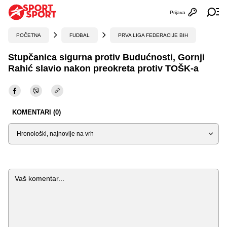
Prijava
Otvori profi
Ot
POČETNA
FUDBAL
PRVA LIGA FEDERACIJE BIH
Stupčanica sigurna protiv Budućnosti, Gornji
Rahić slavio nakon preokreta protiv TOŠK-a
KOMENTARI (0)
Sortiraj
Komentar