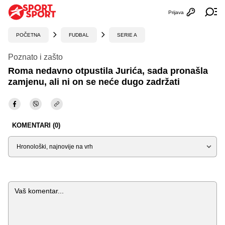
Prijava
Otvori profi
Ot
POČETNA
FUDBAL
SERIE A
Poznato i zašto
Roma nedavno otpustila Jurića, sada pronašla
zamjenu, ali ni on se neće dugo zadržati
KOMENTARI (0)
Sortiraj
Komentar