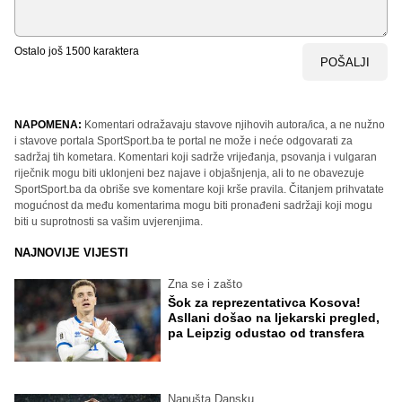
Ostalo još
1500
karaktera
POŠALJI
NAPOMENA:
Komentari odražavaju stavove njihovih autora/ica, a ne nužno
i stavove portala SportSport.ba te portal ne može i neće odgovarati za
sadržaj tih kometara. Komentari koji sadrže vrijeđanja, psovanja i vulgaran
riječnik mogu biti uklonjeni bez najave i objašnjenja, ali to ne obavezuje
SportSport.ba da obriše sve komentare koji krše pravila. Čitanjem prihvatate
mogućnost da među komentarima mogu biti pronađeni sadržaji koji mogu
biti u suprotnosti sa vašim uvjerenjima.
NAJNOVIJE VIJESTI
Zna se i zašto
Šok za reprezentativca Kosova!
Asllani došao na ljekarski pregled,
pa Leipzig odustao od transfera
Napušta Dansku