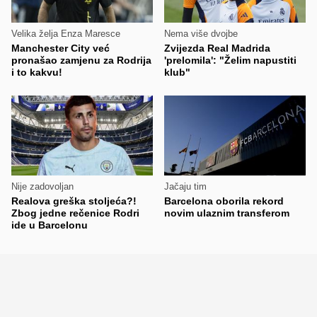
Velika želja Enza Maresce
Nema više dvojbe
Manchester City već
Zvijezda Real Madrida
pronašao zamjenu za Rodrija
'prelomila': "Želim napustiti
i to kakvu!
klub"
Nije zadovoljan
Jačaju tim
Realova greška stoljeća?!
Barcelona oborila rekord
Zbog jedne rečenice Rodri
novim ulaznim transferom
ide u Barcelonu