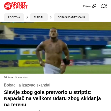
Prijava
Otvori profi
Ot
POČETNA
FUDBAL
COPA SUDAMERICANA
Foto - Screenshot
Bobadilla izazvao skandal
Slavlje zbog gola pretvorio u striptiz:
Napadač na velikom udaru zbog skidanja
na terenu