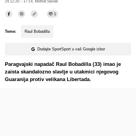
29.12.20. - 17:14,
Midhat Šljivak
1
Teme:
Raul Bobadilla
Dodajte SportSport u vaš Google izbor
Paragvajski napadač Raul Bobadilla (33) imao je
zaista skandalozno slavlje u utakmici njegovog
Guaranija protiv velikana Libertada.