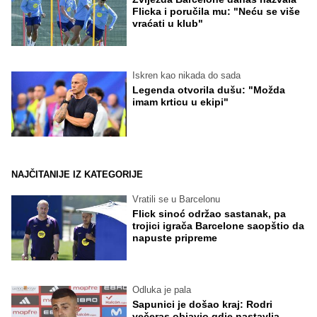
Flicka i poručila mu: "Neću se više
vraćati u klub"
Iskren kao nikada do sada
Legenda otvorila dušu: "Možda
imam krticu u ekipi"
NAJČITANIJE IZ KATEGORIJE
Vratili se u Barcelonu
Flick sinoć održao sastanak, pa
trojici igrača Barcelone saopštio da
napuste pripreme
Odluka je pala
Sapunici je došao kraj: Rodri
večeras objavio gdje nastavlja