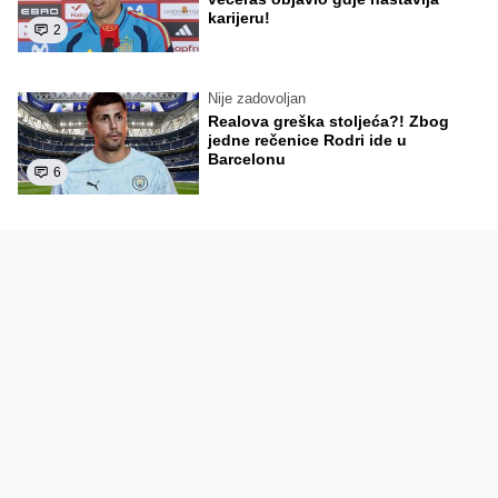
karijeru!
2
Nije zadovoljan
Realova greška stoljeća?! Zbog
jedne rečenice Rodri ide u
Barcelonu
6