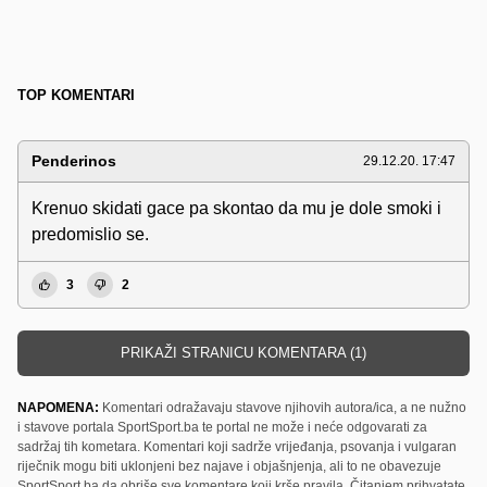
TOP KOMENTARI
Penderinos
29.12.20. 17:47
Krenuo skidati gace pa skontao da mu je dole smoki i
predomislio se.
3
2
PRIKAŽI STRANICU KOMENTARA (1)
NAPOMENA:
Komentari odražavaju stavove njihovih autora/ica, a ne nužno
i stavove portala SportSport.ba te portal ne može i neće odgovarati za
sadržaj tih kometara. Komentari koji sadrže vrijeđanja, psovanja i vulgaran
riječnik mogu biti uklonjeni bez najave i objašnjenja, ali to ne obavezuje
SportSport.ba da obriše sve komentare koji krše pravila. Čitanjem prihvatate