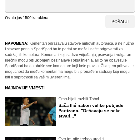
Ostalo još
1500
karaktera
POŠALJI
NAPOMENA:
Komentari odražavaju stavove njihovih autora/ica, a ne nužno
i stavove portala SportSport.ba te portal ne može i neće odgovarati za
sadržaj tih kometara. Komentari koji sadrže vrijeđanja, psovanja i vulgaran
riječnik mogu biti uklonjeni bez najave i objašnjenja, ali to ne obavezuje
SportSport.ba da obriše sve komentare koji krše pravila. Čitanjem prihvatate
mogućnost da među komentarima mogu biti pronađeni sadržaji koji mogu
biti u suprotnosti sa vašim uvjerenjima.
NAJNOVIJE VIJESTI
Crno-bijeli razbili Tobol
Saša Ilić nakon velike pobjede
Partizana: "Dešavaju se neke
stvari..."
Ovo im nije trebao uraditi