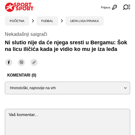
Prijava
Otvori profi
Ot
POČETNA
FUDBAL
UEFA LIGA PRVAKA
Nekadašnji saigrači
Ni slutio nije da će njega sresti u Bergamu: Šok
na licu Iličića kada je vidio ko mu je iza leđa
KOMENTARI (0)
Sortiraj
Komentar