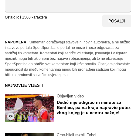
Ostalo još
1500
karaktera
POŠALJI
NAPOMENA:
Komentari odražavaju stavove njihovih autora/ica, a ne nužno
i stavove portala SportSport.ba te portal ne može i neće odgovarati za
sadržaj tih kometara. Komentari koji sadrže vrijeđanja, psovanja i vulgaran
riječnik mogu biti uklonjeni bez najave i objašnjenja, ali to ne obavezuje
SportSport.ba da obriše sve komentare koji krše pravila. Čitanjem prihvatate
mogućnost da među komentarima mogu biti pronađeni sadržaji koji mogu
biti u suprotnosti sa vašim uvjerenjima.
NAJNOVIJE VIJESTI
Objavljen video
Dedić nije odigrao ni minute za
Benficu, pa na kraju napravio potez
zbog kojeg je u centru pažnje!
Crno-bijeli razbili Tobol