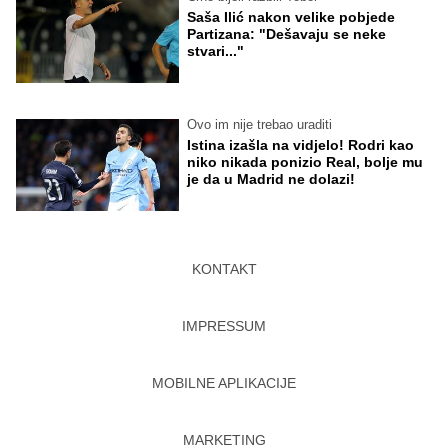
Saša Ilić nakon velike pobjede
Partizana: "Dešavaju se neke
stvari..."
Ovo im nije trebao uraditi
Istina izašla na vidjelo! Rodri kao
niko nikada ponizio Real, bolje mu
je da u Madrid ne dolazi!
KONTAKT
IMPRESSUM
MOBILNE APLIKACIJE
MARKETING