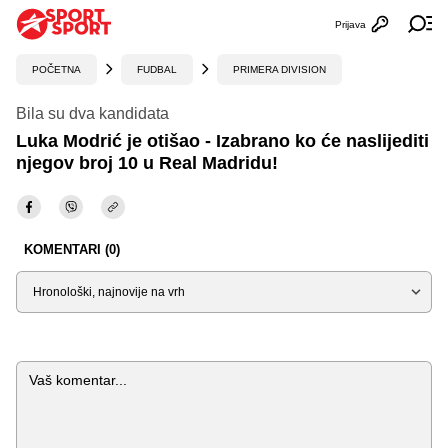
Prijava
Otvori profi
Ot
POČETNA
FUDBAL
PRIMERA DIVISION
Bila su dva kandidata
Luka Modrić je otišao - Izabrano ko će naslijediti
njegov broj 10 u Real Madridu!
KOMENTARI (0)
Sortiraj
Komentar