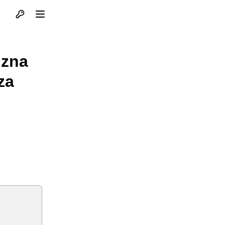
Otvori profil
Otvori meni
 zna
za