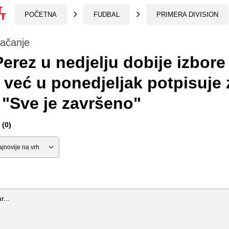
POČETNA
FUDBAL
PRIMERA DIVISION
jačanje
erez u nedjelju dobije izbore
 već u ponedjeljak potpisuje 
 "Sve je završeno"
(0)