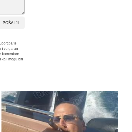
POŠALJI
Sport.ba te
a i vulgaran
sve komentare
 koji mogu biti