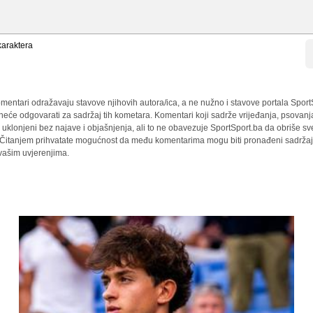
araktera
mentari odražavaju stavove njihovih autora/ica, a ne nužno i stavove portala Sport
 neće odgovarati za sadržaj tih kometara. Komentari koji sadrže vrijeđanja, psovanj
i uklonjeni bez najave i objašnjenja, ali to ne obavezuje SportSport.ba da obriše 
a. Čitanjem prihvatate mogućnost da među komentarima mogu biti pronađeni sadržaji
 vašim uvjerenjima.