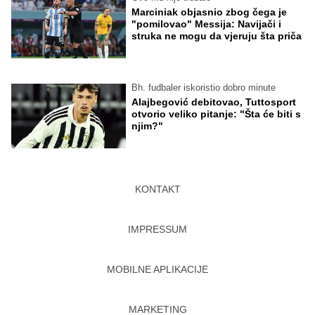
Marciniak objasnio zbog čega je
"pomilovao" Messija: Navijači i
struka ne mogu da vjeruju šta priča
Bh. fudbaler iskoristio dobro minute
Alajbegović debitovao, Tuttosport
otvorio veliko pitanje: "Šta će biti s
njim?"
KONTAKT
IMPRESSUM
MOBILNE APLIKACIJE
MARKETING