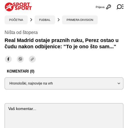
Prijava
Otvori profi
Ot
POČETNA
FUDBAL
PRIMERA DIVISION
Ništa od štopera
Real Madrid ostaje praznih ruku, Perez ostao u
čudu nakon odbijenice: "To je ono što sam..."
KOMENTARI (0)
Sortiraj
Komentar