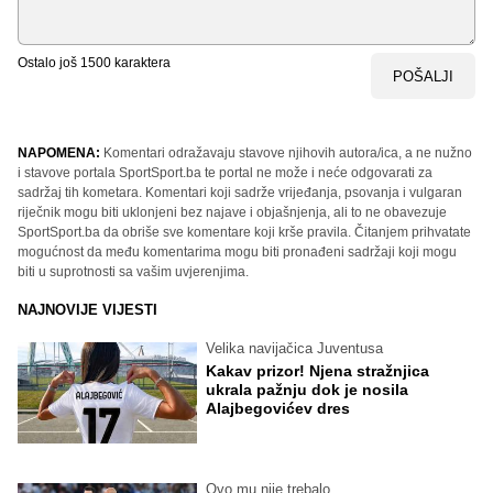
Ostalo još
1500
karaktera
POŠALJI
NAPOMENA:
Komentari odražavaju stavove njihovih autora/ica, a ne nužno
i stavove portala SportSport.ba te portal ne može i neće odgovarati za
sadržaj tih kometara. Komentari koji sadrže vrijeđanja, psovanja i vulgaran
riječnik mogu biti uklonjeni bez najave i objašnjenja, ali to ne obavezuje
SportSport.ba da obriše sve komentare koji krše pravila. Čitanjem prihvatate
mogućnost da među komentarima mogu biti pronađeni sadržaji koji mogu
biti u suprotnosti sa vašim uvjerenjima.
NAJNOVIJE VIJESTI
Velika navijačica Juventusa
Kakav prizor! Njena stražnjica
ukrala pažnju dok je nosila
Alajbegovićev dres
Ovo mu nije trebalo