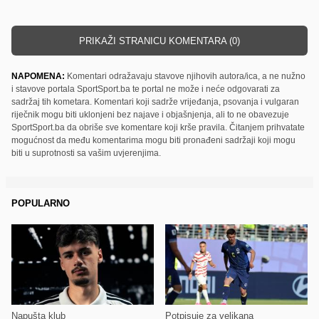
PRIKAŽI STRANICU KOMENTARA (0)
NAPOMENA:
Komentari odražavaju stavove njihovih autora/ica, a ne nužno
i stavove portala SportSport.ba te portal ne može i neće odgovarati za
sadržaj tih kometara. Komentari koji sadrže vrijeđanja, psovanja i vulgaran
riječnik mogu biti uklonjeni bez najave i objašnjenja, ali to ne obavezuje
SportSport.ba da obriše sve komentare koji krše pravila. Čitanjem prihvatate
mogućnost da među komentarima mogu biti pronađeni sadržaji koji mogu
biti u suprotnosti sa vašim uvjerenjima.
POPULARNO
Napušta klub
Potpisuje za velikana