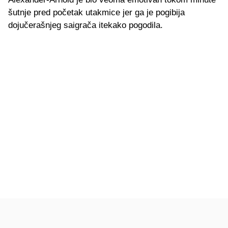
šutnje pred početak utakmice jer ga je pogibija
dojučerašnjeg saigrača itekako pogodila.