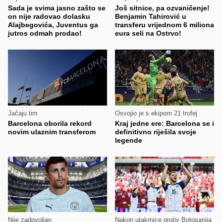
Sada je svima jasno zašto se
Još sitnice, pa ozvaničenje!
on nije radovao dolasku
Benjamin Tahirović u
Alajbegovića, Juventus ga
transferu vrijednom 6 miliona
jutros odmah prodao!
eura seli na Ostrvo!
Jačaju tim
Osvojio je s ekipom 21 trofej
Barcelona oborila rekord
Kraj jedne ere: Barcelona se i
novim ulaznim transferom
definitivno riješila svoje
legende
Nije zadovoljan
Nakon utakmice protiv Botosanija