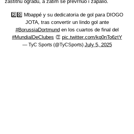
zaštitnu ogradu, a zatim se prevrnuo i zapalio.
2️⃣0️⃣ Mbappé y su dedicatoria de gol para DIOGO
JOTA, tras convertir un lindo gol ante
#BorussiaDortmund
en los cuartos de final del
#MundialDeClubes
👏
pic.twitter.com/kq0nTo6ztY
July 5, 2025
— TyC Sports (@TyCSports)