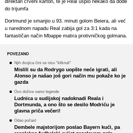
direktan crveni karton, te je Real uspio nekako da dođe
do trijumfa
Dortmund je smanjio u 93. minuti golom Beiera, ali već
u narednom napadu Real zabija gol za 3:1 kada na
fantastičan način Mbappe matira protivničkog golmana.
POVEZANO
Njih dvojica čini se nisu "kliknuli"
Mislili su da Rodrygo uopšte neće igrati, ali
Alonso je našao još gori način mu pokaže ko je
gazda
Ovo dožive samo legende
Ludnica u sudijskoj nadoknadi Reala i
Dortmunda, a ono što se desilo Modriću je
glavna priča večeri!
Odao počast
Dembele majstorijom poslao Bayern kući, pa