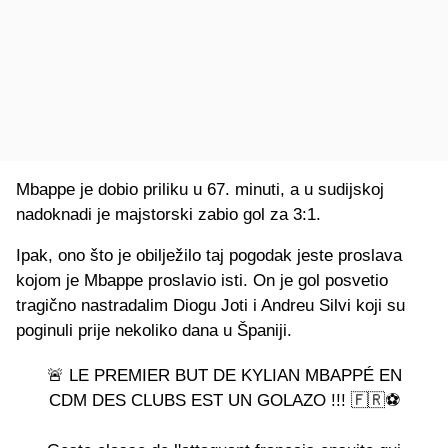
Mbappe je dobio priliku u 67. minuti, a u sudijskoj
nadoknadi je majstorski zabio gol za 3:1.
Ipak, ono što je obilježilo taj pogodak jeste proslava
kojom je Mbappe proslavio isti. On je gol posvetio
tragično nastradalim Diogu Joti i Andreu Silvi koji su
poginuli prije nekoliko dana u Španiji.
🚨 LE PREMIER BUT DE KYLIAN MBAPPÉ EN
CDM DES CLUBS EST UN GOLAZO !!! 🇫🇷⚽️