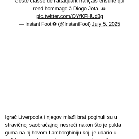
Geste classe de l'attaquant français ensuite qui
rend hommage à Diogo Jota. 🙏
pic.twitter.com/OYfKFHUd3g
July 5, 2025
— Instant Foot ⚽️ (@lnstantFoot)
Igrač Liverpoola i njegov mlađi brat poginuli su u
stravičnoj saobraćajnoj nesreći nakon što je pukla
guma na njihovom Lamborghiniju koji je udario u