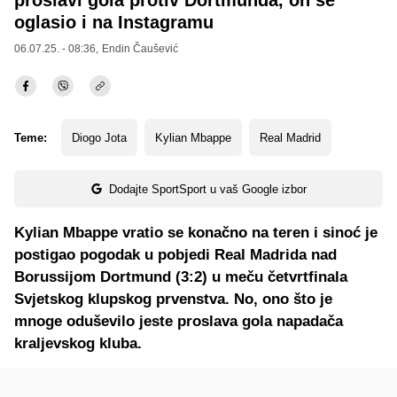
proslavi gola protiv Dortmunda, on se
oglasio i na Instagramu
06.07.25. - 08:36,
Endin Čaušević
Teme:
Diogo Jota
Kylian Mbappe
Real Madrid
Dodajte SportSport u vaš Google izbor
Kylian Mbappe vratio se konačno na teren i sinoć je
postigao pogodak u pobjedi Real Madrida nad
Borussijom Dortmund (3:2) u meču četvrtfinala
Svjetskog klupskog prvenstva. No, ono što je
mnoge oduševilo jeste proslava gola napadača
kraljevskog kluba.