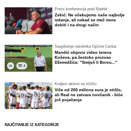
Press konferencija pred Radnik
Zekić: Ne očekujemo naše najbolje
izdanje, ali nekad se meč mora
dobiti i na drugi način
Saopštenje načelnika Općine Centar
Mandić objavio video terena
Koševa, pa žestoko prozvao
Džemidžića: "Smiješ li Borcu..."
4
Kraljevi aktivni na tržištu
Više od 200 miliona eura je otišlo,
ali Real ne zatvara novčanik - biće
još pojačanja
NAJČITANIJE IZ KATEGORIJE