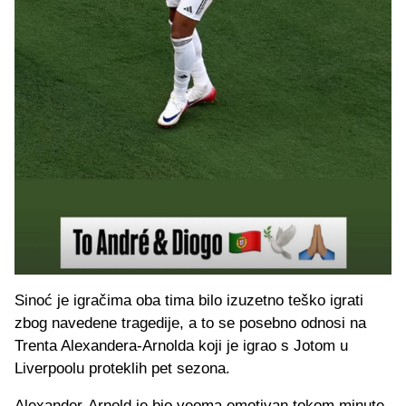
Sinoć je igračima oba tima bilo izuzetno teško igrati
zbog navedene tragedije, a to se posebno odnosi na
Trenta Alexandera-Arnolda koji je igrao s Jotom u
Liverpoolu proteklih pet sezona.
Alexander-Arnold je bio veoma emotivan tokom minute