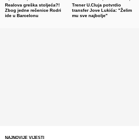
Realova greška stoljeća?!
Trener U.Cluja potvrdio
Zbog jedne rečenice Rodri
transfer Jove Lukića: "Želim
ide u Barcelonu
mu sve najbolje"
NAJNOVIJE VIJESTI