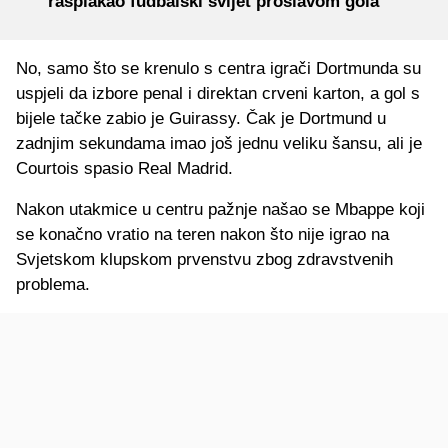
rasplakao fudbalski svijet proslavom gola
No, samo što se krenulo s centra igrači Dortmunda su
uspjeli da izbore penal i direktan crveni karton, a gol s
bijele tačke zabio je Guirassy. Čak je Dortmund u
zadnjim sekundama imao još jednu veliku šansu, ali je
Courtois spasio Real Madrid.
Nakon utakmice u centru pažnje našao se Mbappe koji
se konačno vratio na teren nakon što nije igrao na
Svjetskom klupskom prvenstvu zbog zdravstvenih
problema.