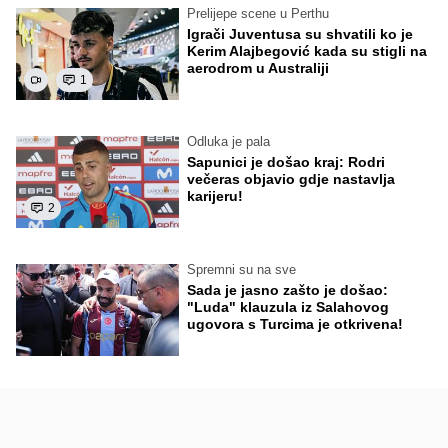
Prelijepe scene u Perthu
Igrači Juventusa su shvatili ko je
Kerim Alajbegović kada su stigli na
aerodrom u Australiji
1
Odluka je pala
Sapunici je došao kraj: Rodri
večeras objavio gdje nastavlja
karijeru!
2
Spremni su na sve
Sada je jasno zašto je došao:
"Luda" klauzula iz Salahovog
ugovora s Turcima je otkrivena!