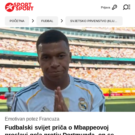
Prijava
Otvori profi
Ot
POČETNA
FUDBAL
SVJETSKO PRVENSTVO (KLUBOVI)
Emotivan potez Francuza
Fudbalski svijet priča o Mbappeovoj