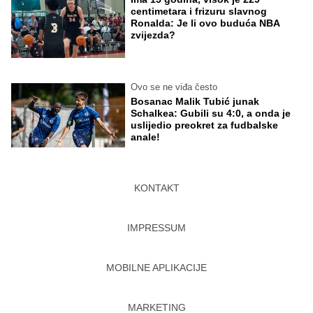
centimetara i frizuru slavnog
Ronalda: Je li ovo buduća NBA
zvijezda?
Ovo se ne viđa često
Bosanac Malik Tubić junak
Schalkea: Gubili su 4:0, a onda je
uslijedio preokret za fudbalske
anale!
KONTAKT
IMPRESSUM
MOBILNE APLIKACIJE
MARKETING