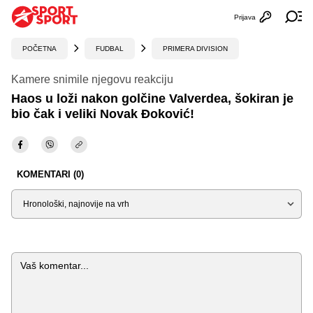
Prijava
Otvori profi
Ot
POČETNA
FUDBAL
PRIMERA DIVISION
Kamere snimile njegovu reakciju
Haos u loži nakon golčine Valverdea, šokiran je
bio čak i veliki Novak Đoković!
KOMENTARI (0)
Sortiraj
Komentar