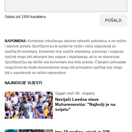
Ostalo još
1500
karaktera
POŠALJI
NAPOMENA:
Komentari odražavaju stavove njihovih autora/ica, a ne nužno
i stavove portala SportSport.ba te portal ne može i neće odgovarati za
sadržaj tih kometara. Komentari koji sadrže vrijeđanja, psovanja i vulgaran
riječnik mogu biti uklonjeni bez najave i objašnjenja, ali to ne obavezuje
SportSport.ba da obriše sve komentare koji krše pravila. Čitanjem prihvatate
mogućnost da među komentarima mogu biti pronađeni sadržaji koji mogu
biti u suprotnosti sa vašim uvjerenjima.
NAJNOVIJE VIJESTI
Sjajan meč bh. stopera
Navijači Leedsa slave
Muharemovića: "Najbolji je na
svijetu"
Ima 15 godina, visok je 229