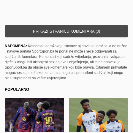
PRIKAŽI STRANICU KOMENTARA (0)
NAPOMENA:
Komentari odražavaju stavove njihovih autora/ica, a ne nužno
i stavove portala SportSport.ba te portal ne može i neće odgovarati za
sadržaj tih kometara. Komentari koji sadrže vrijeđanja, psovanja i vulgaran
riječnik mogu biti uklonjeni bez najave i objašnjenja, ali to ne obavezuje
SportSport.ba da obriše sve komentare koji krše pravila. Čitanjem prihvatate
mogućnost da među komentarima mogu biti pronađeni sadržaji koji mogu
biti u suprotnosti sa vašim uvjerenjima.
POPULARNO