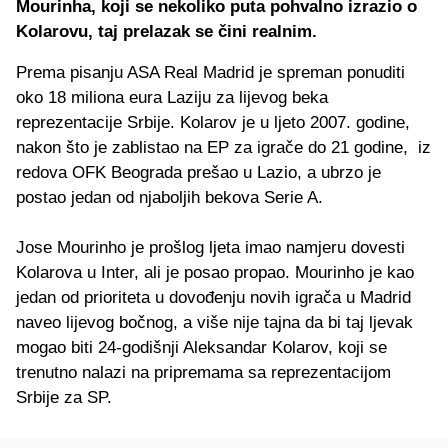
Mourinha, koji se nekoliko puta pohvalno izrazio o
Kolarovu, taj prelazak se čini realnim.
Prema pisanju ASA Real Madrid je spreman ponuditi
oko 18 miliona eura Laziju za lijevog beka
reprezentacije Srbije. Kolarov je u ljeto 2007. godine,
nakon što je zablistao na EP za igrače do 21 godine, iz
redova OFK Beograda prešao u Lazio, a ubrzo je
postao jedan od njaboljih bekova Serie A.
Jose Mourinho je prošlog ljeta imao namjeru dovesti
Kolarova u Inter, ali je posao propao. Mourinho je kao
jedan od prioriteta u dovođenju novih igrača u Madrid
naveo lijevog bočnog, a više nije tajna da bi taj ljevak
mogao biti 24-godišnji Aleksandar Kolarov, koji se
trenutno nalazi na pripremama sa reprezentacijom
Srbije za SP.