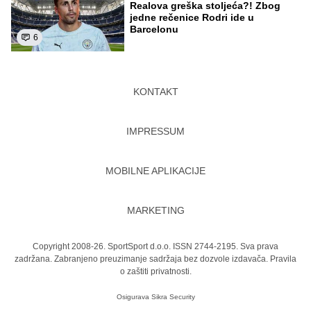
Realova greška stoljeća?! Zbog
jedne rečenice Rodri ide u
Barcelonu
6
KONTAKT
IMPRESSUM
MOBILNE APLIKACIJE
MARKETING
Copyright 2008-26. SportSport d.o.o. ISSN 2744-2195. Sva prava
zadržana. Zabranjeno preuzimanje sadržaja bez dozvole izdavača.
Pravila
o zaštiti privatnosti.
Osigurava
Sikra Security