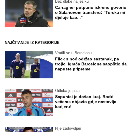
Bez dlake na jeziku
Carragher potpuno iskreno govorio
o Salahovom transferu: "Turska mi
djeluje kao..."
NAJČITANIJE IZ KATEGORIJE
Vratili se u Barcelonu
Flick sinoć održao sastanak, pa
trojici igrača Barcelone saopštio da
napuste pripreme
Odluka je pala
Sapunici je došao kraj: Rodri
večeras objavio gdje nastavlja
karijeru!
2
Nije zadovoljan