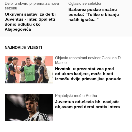
Derbi u okviru priprema za novu
Oglasio se selektor
sezonu
Barbarez poslao snažnu
Otkriveni sastavi za derbi
poruku: "Toliko o biranju
Juventus - Inter, Spalletti
naših igrača..."
donio odluku oko
Alajbegovića
NAJNOVIJE VIJESTI
Objavio renomirani novinar Gianluca Di
Marzio
Hrvatski reprezentativac pred
odlukom karijere, može birati
između dvije primamljive ponude
Prijateljski meč u Perthu
Juventus oduševio bh. navijače
objavom pred derbi protiv Intera