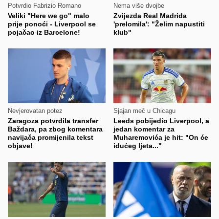
Potvrdio Fabrizio Romano
Nema više dvojbe
Veliki "Here we go" malo
Zvijezda Real Madrida
prije ponoći - Liverpool se
'prelomila': "Želim napustiti
pojačao iz Barcelone!
klub"
Nevjerovatan potez
Sjajan meč u Chicagu
Zaragoza potvrdila transfer
Leeds pobijedio Liverpool, a
Baždara, pa zbog komentara
jedan komentar za
navijača promijenila tekst
Muharemovića je hit: "On će
objave!
idućeg ljeta..."