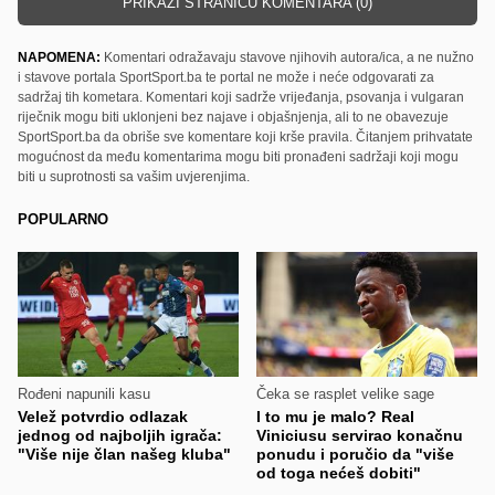
PRIKAŽI STRANICU KOMENTARA (0)
NAPOMENA:
Komentari odražavaju stavove njihovih autora/ica, a ne nužno
i stavove portala SportSport.ba te portal ne može i neće odgovarati za
sadržaj tih kometara. Komentari koji sadrže vrijeđanja, psovanja i vulgaran
riječnik mogu biti uklonjeni bez najave i objašnjenja, ali to ne obavezuje
SportSport.ba da obriše sve komentare koji krše pravila. Čitanjem prihvatate
mogućnost da među komentarima mogu biti pronađeni sadržaji koji mogu
biti u suprotnosti sa vašim uvjerenjima.
POPULARNO
Rođeni napunili kasu
Čeka se rasplet velike sage
Velež potvrdio odlazak
I to mu je malo? Real
jednog od najboljih igrača:
Viniciusu servirao konačnu
"Više nije član našeg kluba"
ponudu i poručio da "više
od toga nećeš dobiti"