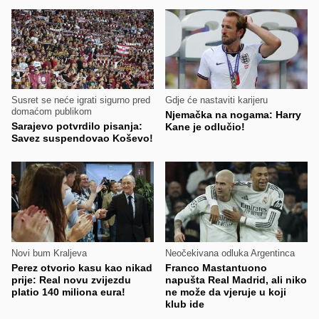
Susret se neće igrati sigurno pred
Gdje će nastaviti karijeru
domaćom publikom
Njemačka na nogama: Harry
Sarajevo potvrdilo pisanja:
Kane je odlučio!
Savez suspendovao Koševo!
Novi bum Kraljeva
Neočekivana odluka Argentinca
Perez otvorio kasu kao nikad
Franco Mastantuono
prije: Real novu zvijezdu
napušta Real Madrid, ali niko
platio 140 miliona eura!
ne može da vjeruje u koji
klub ide