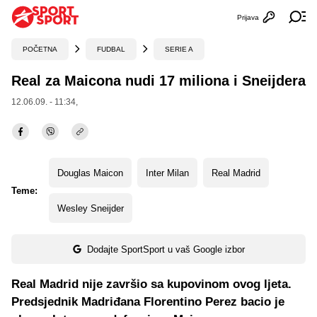
Prijava
Otvori profi
Ot
POČETNA
FUDBAL
SERIE A
Real za Maicona nudi 17 miliona i Sneijdera
12.06.09. - 11:34,
Douglas Maicon
Inter Milan
Real Madrid
Teme:
Wesley Sneijder
Dodajte SportSport u vaš Google izbor
Real Madrid nije završio sa kupovinom ovog ljeta.
Predsjednik Madriđana Florentino Perez bacio je