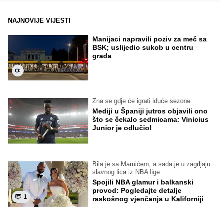
NAJNOVIJE VIJESTI
Manijaci napravili poziv za meč sa
BSK; uslijedio sukob u centru
grada
Zna se gdje će igrati iduće sezone
Mediji u Španiji jutros objavili ono
što se čekalo sedmicama: Vinicius
Junior je odlučio!
Bila je sa Mamićem, a sada je u zagrljaju
slavnog lica iz NBA lige
Spojili NBA glamur i balkanski
provod: Pogledajte detalje
1
raskošnog vjenčanja u Kaliforniji