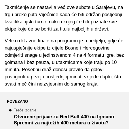
Takmičenje se nastavlja već ove subote u Sarajevu, na
trgu preko puta Vijećnice kada će biti održan posljednji
kvalifikacijski turnir, nakon kojeg će biti poznate sve
ekipe koje će se boriti za titulu najboljih u državi.
Veliko državno finale na programu je u nedjelju, gdje će
najuspješnije ekipe iz cijele Bosne i Hercegovine
odmjeriti snage u jedinstvenom 4 na 4 formatu igre, bez
golmana i bez pauza, u utakmicama koje traju po 10
minuta. Posebnu draž donosi pravilo da golovi
postignuti u prvoj i posljednjoj minuti vrijede duplo, što
svaki meč čini neizvjesnim do samog kraja.
POVEZANO
Treće izdanje
Otvorene prijave za Red Bull 400 na Igmanu:
Spremni za najtežih 400 metara u životu?