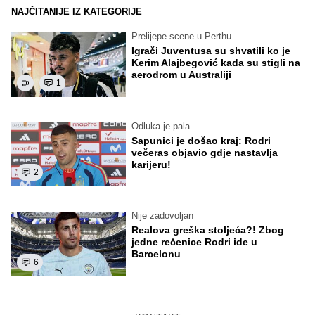
NAJČITANIJE IZ KATEGORIJE
Prelijepe scene u Perthu
Igrači Juventusa su shvatili ko je
Kerim Alajbegović kada su stigli na
aerodrom u Australiji
1
Odluka je pala
Sapunici je došao kraj: Rodri
večeras objavio gdje nastavlja
karijeru!
2
Nije zadovoljan
Realova greška stoljeća?! Zbog
jedne rečenice Rodri ide u
Barcelonu
6