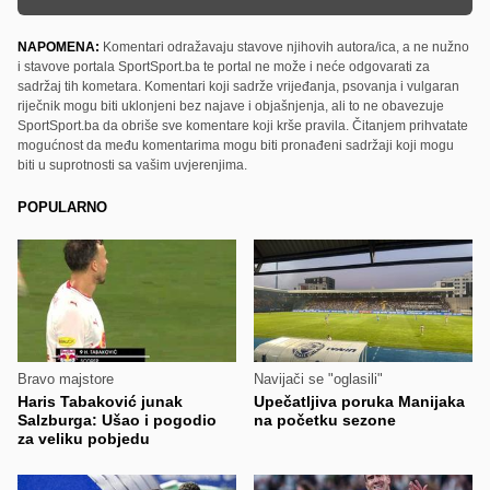
NAPOMENA:
Komentari odražavaju stavove njihovih autora/ica, a ne nužno
i stavove portala SportSport.ba te portal ne može i neće odgovarati za
sadržaj tih kometara. Komentari koji sadrže vrijeđanja, psovanja i vulgaran
riječnik mogu biti uklonjeni bez najave i objašnjenja, ali to ne obavezuje
SportSport.ba da obriše sve komentare koji krše pravila. Čitanjem prihvatate
mogućnost da među komentarima mogu biti pronađeni sadržaji koji mogu
biti u suprotnosti sa vašim uvjerenjima.
POPULARNO
Bravo majstore
Navijači se "oglasili"
Haris Tabaković junak
Upečatljiva poruka Manijaka
Salzburga: Ušao i pogodio
na početku sezone
za veliku pobjedu