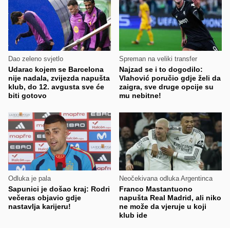
Dao zeleno svjetlo
Spreman na veliki transfer
Udarac kojem se Barcelona
Najzad se i to dogodilo:
nije nadala, zvijezda napušta
Vlahović poručio gdje želi da
klub, do 12. avgusta sve će
zaigra, sve druge opcije su
biti gotovo
mu nebitne!
Odluka je pala
Neočekivana odluka Argentinca
Sapunici je došao kraj: Rodri
Franco Mastantuono
večeras objavio gdje
napušta Real Madrid, ali niko
nastavlja karijeru!
ne može da vjeruje u koji
klub ide