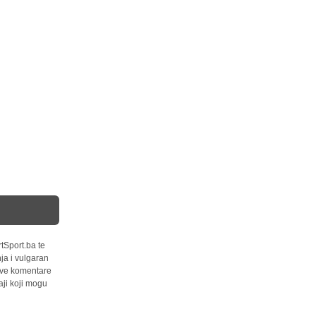
tSport.ba te
ja i vulgaran
 sve komentare
ji koji mogu