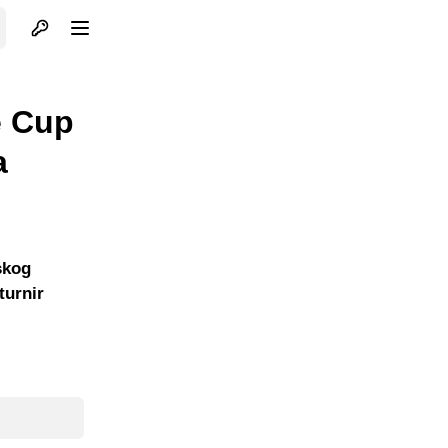
Otvori profil
Otvori meni
e Cup
a
skog
turnir