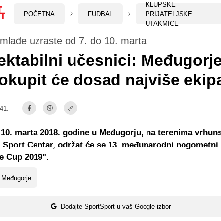
KLUPSKE
POČETNA
FUDBAL
PRIJATELJSKE
UTAKMICE
 mlađe uzraste od 7. do 10. marta
ktabilni učesnici: Međugorj
okupit će dosad najviše ekip
:41,
 10. marta 2018. godine u Međugorju, na terenima vrhun
Sport Centar, održat će se 13. međunarodni nogometni 
e Cup 2019".
 Međugorje
Dodajte SportSport u vaš Google izbor