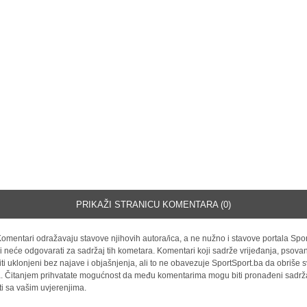
PRIKAŽI STRANICU KOMENTARA (0)
omentari odražavaju stavove njihovih autora/ica, a ne nužno i stavove portala Spor
i neće odgovarati za sadržaj tih kometara. Komentari koji sadrže vrijeđanja, psovan
iti uklonjeni bez najave i objašnjenja, ali to ne obavezuje SportSport.ba da obriše
la. Čitanjem prihvatate mogućnost da među komentarima mogu biti pronađeni sadrža
ti sa vašim uvjerenjima.