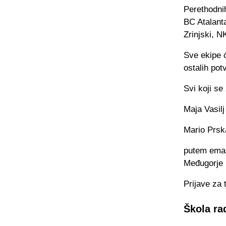
Perethodni
BC Atalant
Zrinjski, N
Sve ekipe 
ostalih pot
Svi koji se 
Maja Vasil
Mario Prsk
putem emai
Međugorje 
Prijave za t
Škola r