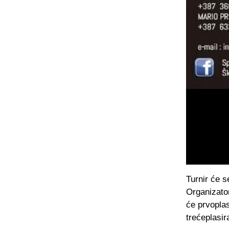
Turnir će s
Organizator
će prvoplas
trećeplasira