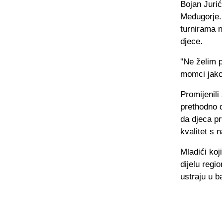
Bojan Juri
Međugorje. 
turnirama 
djece.
"Ne želim pr
momci jako
Promijenili
prethodno d
da djeca p
kvalitet s n
Mladići koj
dijelu regi
ustraju u 