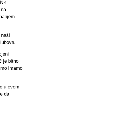
 NK
 na
imanjem
e naši
klubova.
cjeni
ć je bitno
demo imamo
ove u ovom
ke da