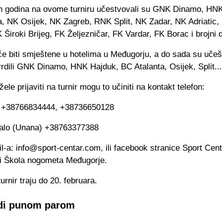
h godina na ovome turniru učestvovali su GNK Dinamo, HN
a, NK Osijek, NK Zagreb, RNK Split, NK Zadar, NK Adriatic
K Široki Brijeg, FK Željezničar, FK Vardar, FK Borac i brojni d
će biti smještene u hotelima u Međugorju, a do sada su uče
vrdili GNK Dinamo, HNK Hajduk, BC Atalanta, Osijek, Split...
žele prijaviti na turnir mogu to učiniti na kontakt telefon:
j +38766834444, +38736650128
alo (Unana) +38763377388
l-a:
info@sport-centar.com
, ili facebook stranice Sport Cen
i Škola nogometa Međugorje.
urnir traju do 20. februara.
adi punom parom