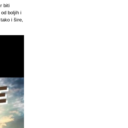
 biti
od boljih i
ako i šire,