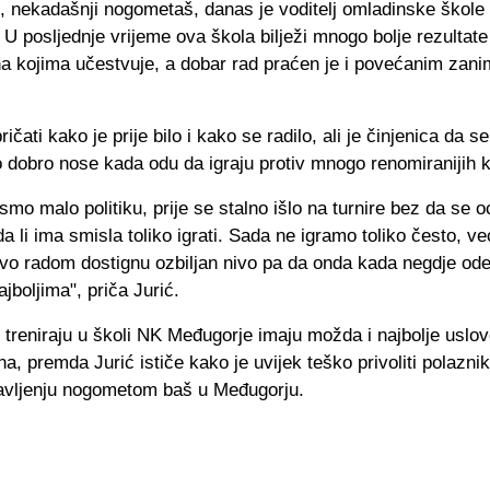
ć, nekadašnji nogometaš, danas je voditelj omladinske škole
U posljednje vrijeme ova škola bilježi mnogo bolje rezultate
na kojima učestvuje, a dobar rad praćen je i povećanim zan
ičati kako je prije bilo i kako se radilo, ali je činjenica da s
 dobro nose kada odu da igraju protiv mnogo renomiranijih 
 smo malo politiku, prije se stalno išlo na turnire bez da se o
a li ima smisla toliko igrati. Sada ne igramo toliko često, ve
rvo radom dostignu ozbiljan nivo pa da onda kada negdje o
ajboljima", priča Jurić.
i treniraju u školi NK Međugorje imaju možda i najbolje usl
ona, premda Jurić ističe kako je uvijek teško privoliti polazni
bavljenju nogometom baš u Međugorju.