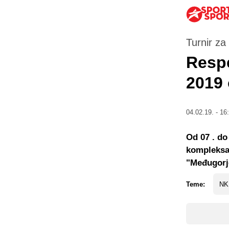
Turnir za
Respe
2019 
04.02.19. - 16
Od 07 . do
kompleksa 
"Međugorj
Teme:
NK