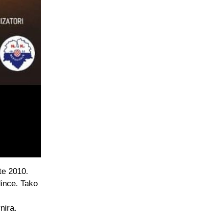
te 2010.
dince. Tako
nira.