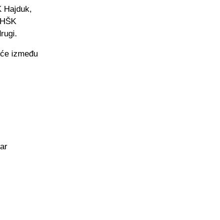
K Hajduk,
, HŠK
rugi.
šće između
tar