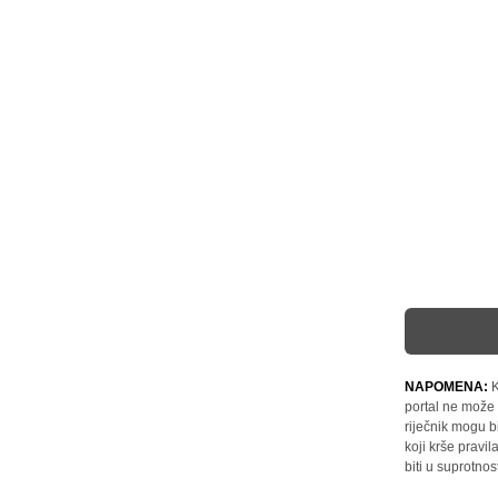
NAPOMENA:
K
portal ne može 
riječnik mogu b
koji krše pravi
biti u suprotnos