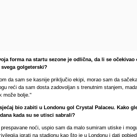
voja forma na startu sezone je odlična, da li se očekivao
je svega golgeterski?
rom da sam se kasnije priključio ekipi, morao sam da saček
mogu reći da sam dosta zadovoljan s trenutnim stanjem, mad
k može bolje."
sjećaj bio zabiti u Londonu gol Crystal Palaceu. Kako gl
dana kada su se utisci sabrali?
 prespavane noći, uspio sam da malo sumiram utiske i mog
privilegija igrati na stadionu kao što je u Londonu i dati pobje