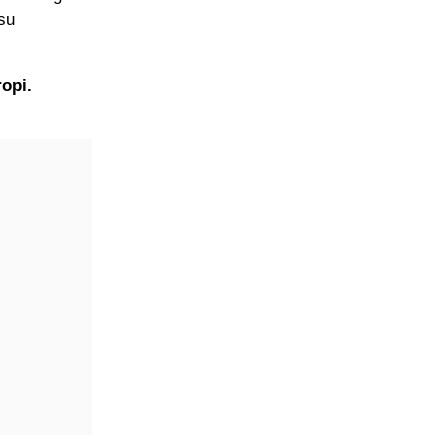
isu
opi.