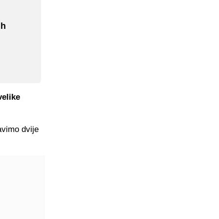
ih
velike
avimo dvije