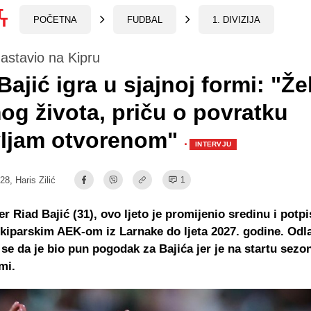
POČETNA
FUDBAL
1. DIVIZIJA
nastavio na Kipru
Bajić igra u sjajnoj formi: "Žel
og života, priču o povratku
vljam otvorenom"
·
INTERVJU
:28,
Haris Zilić
1
er Riad Bajić (31), ovo ljeto je promijenio sredinu i potp
kiparskim AEK-om iz Larnake do ljeta 2027. godine. Odl
i se da je bio pun pogodak za Bajića jer je na startu sezo
mi.