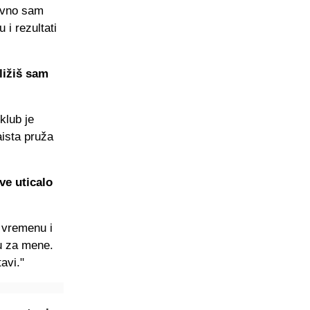
tivno sam
i rezultati
ližiš sam
klub je
aista pruža
ve uticalo
 vremenu i
ku za mene.
avi."