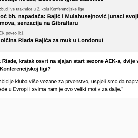
budljive utakmice u 2. kolu Konferencijske lige
oć bh. napadača: Bajić i Mulahusejnović junaci svoj
imova, senzacija na Gibraltaru
EK poveo 0:1
olčina Riada Bajića za muk u Londonu!
 Riade, kratak osvrt na sjajan start sezone AEK-a, dvije 
Konferencijskoj ligi?
mbicije kluba više vezane za prvenstvo, uspjeli smo da napr
ede u Evropi i svima nam je ovo veliki motiv za dalje."