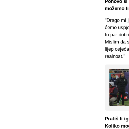
Ponovo si 
možemo li
"Drago mi 
ćemo uspje
tu par dobr
Mislim da s
lijep osje
realnost."
Pratiš li 
Koliko mo