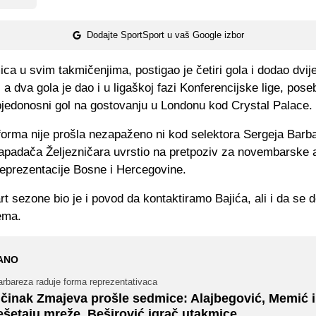
Dodajte SportSport u vaš Google izbor
ca u svim takmičenjima, postigao je četiri gola i dodao dvij
, a dva gola je dao i u ligaškoj fazi Konferencijske lige, pos
bjedonosni gol na gostovanju u Londonu kod Crystal Palace.
orma nije prošla nezapaženo ni kod selektora Sergeja Barba
napadača Željezničara uvrstio na pretpoziv za novembarske 
reprezentacije Bosne i Hercegovine.
rt sezone bio je i povod da kontaktiramo Bajića, ali i da se
ema.
ANO
arbareza raduje forma reprezentativaca
činak Zmajeva prošle sedmice: Alajbegović, Memić i
ešetaju mreže, Beširović igrač utakmice