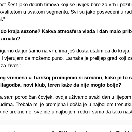
 pet-šest jako dobrih timova koji se uvijek bore za vrh i pozi
kvalitetom u svakom segmentu. Svi su jako posvećeni u radu 
i."
 do kraja sezone? Kakva atmosfera vlada i dan malo prib
 Larnaku?
gurno da jurišamo na vrh, ima još dosta utakmica do kraja, 
i vjerujem da možemo puno. Larnaka je prelijep grad koji z
za život."
g vremena u Turskoj promijenio si sredinu, kako je to s
rilagodba, novi klub, teren kaže da nije moglo bolje?
a sam porodičan čovjek, ovdje uživamo svaki dan u lijepom
udima. Trebala mi je promjena i došla je u najboljem trenut
a ne ureknemo, sve ide u najboljem redu i samo da tako nast