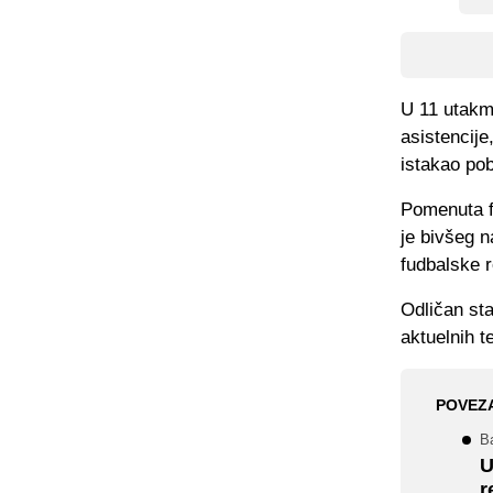
U 11 utakmi
asistencije
istakao po
Pomenuta f
je bivšeg 
fudbalske 
Odličan sta
aktuelnih t
POVEZ
B
U
r