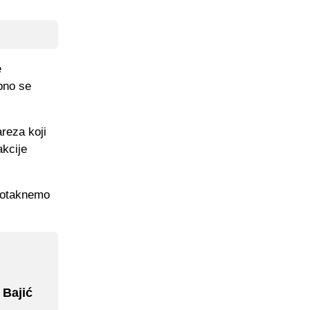
e
ebno se
reza koji
akcije
 dotaknemo
 Bajić