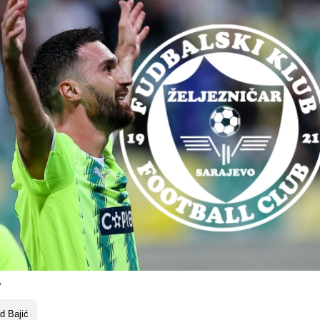
A
d Bajić