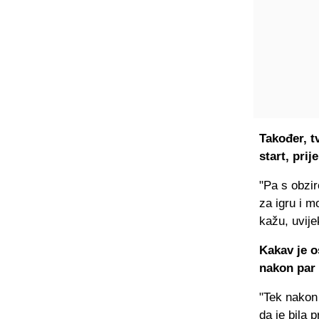
Također, t
start, pri
"Pa s obzi
za igru i 
kažu, uvije
Kakav je o
nakon par 
"Tek nakon
da je bila 