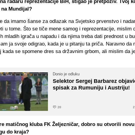
na radaru reprezentacije BiH, stigao je pretpoziv. Tvoj k
 na Mundijal?
je da imamo šanse za odlazak na Svjetsko prvenstvo i nad
ti u tome. Što se tiče mene samog i reprezentacije, mislim
ih mladih igrača u napadu i da njima treba dati prednost u b
am ja svoje odigrao, kada je u pitanju ta priča. Naravno da m
ćaj kada se spomene dres sa državnim grbom, ali mislim da j
Donio je odluku
Selektor Sergej Barbarez objavi
spisak za Rumuniju i Austriju!
20
2
igre matičnog kluba FK Željezničar, dobro su otvorili nov
gu do kraja?