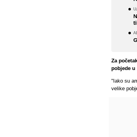
Uz
N
t
A
G
Za početak
pobjede u 
"Iako su a
velike pobj