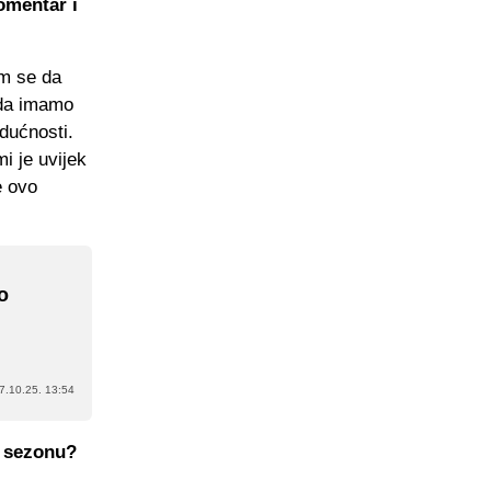
omentar i
am se da
 da imamo
udućnosti.
i je uvijek
e ovo
o
7.10.25. 13:54
u sezonu?