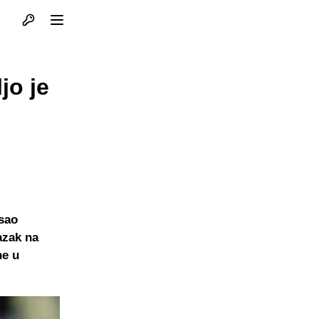
Otvori profil
Otvori meni
jo je
isao
azak na
ne u