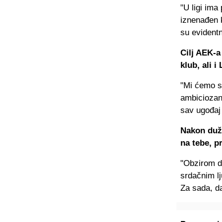
"U ligi ima
iznenađen 
su evidentn
Cilj AEK-a
klub, ali i
"Mi ćemo si
ambiciozan 
sav ugođaj 
Nakon duže
na tebe, p
"Obzirom d
srdačnim lj
Za sada, d