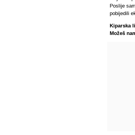
Poslije sam
pobijedili 
Kiparska l
Možeš nam 