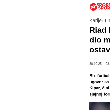
Karijeru 
Riad 
dio m
osta
30.10.25. - 08
Bh. fudbal
ugovor sa 
Kipar, čin
sjajnoj for