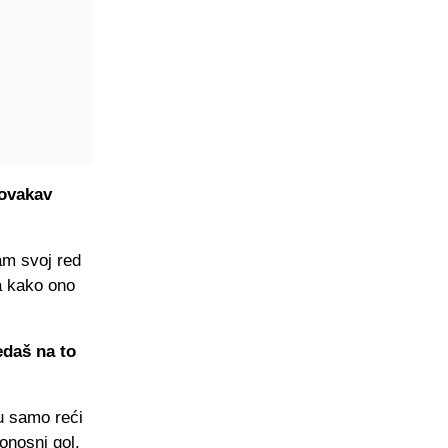
 ovakav
am svoj red
a kako ono
edaš na to
u samo reći
donosni gol.