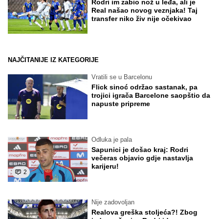
Rodri im zabio nož u leđa, ali je
Real našao novog veznjaka! Taj
transfer niko živ nije očekivao
NAJČITANIJE IZ KATEGORIJE
Vratili se u Barcelonu
Flick sinoć održao sastanak, pa
trojici igrača Barcelone saopštio da
napuste pripreme
Odluka je pala
Sapunici je došao kraj: Rodri
večeras objavio gdje nastavlja
karijeru!
2
Nije zadovoljan
Realova greška stoljeća?! Zbog