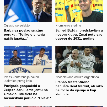
Oglasio se selektor
Promijenio sredinu
Barbarez poslao snažnu
Samed Baždar predstavljen u
poruku: "Toliko o biranju
novom klubu: Zmaj potpisao
naših igrača..."
ugovor do 2031. godine
Press-konferencija nakon
Neočekivana odluka Argentinca
utakmice prvog kola
Franco Mastantuono
Puzigaća gospodski o
napušta Real Madrid, ali niko
Željezničaru i ambijentu na
ne može da vjeruje u koji
Grbavici, Muslera na
klub ide
bosanskom poručio "Hvala!"