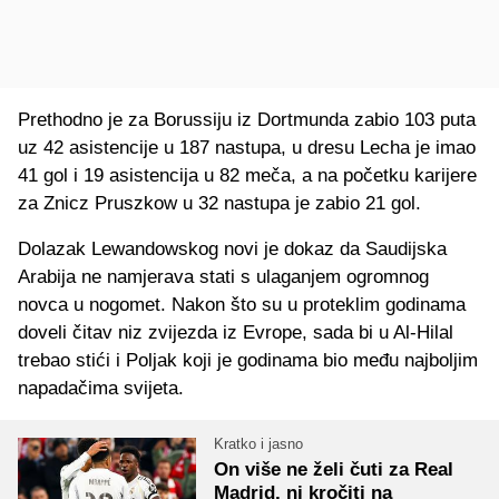
Prethodno je za Borussiju iz Dortmunda zabio 103 puta
uz 42 asistencije u 187 nastupa, u dresu Lecha je imao
41 gol i 19 asistencija u 82 meča, a na početku karijere
za Znicz Pruszkow u 32 nastupa je zabio 21 gol.
Dolazak Lewandowskog novi je dokaz da Saudijska
Arabija ne namjerava stati s ulaganjem ogromnog
novca u nogomet. Nakon što su u proteklim godinama
doveli čitav niz zvijezda iz Evrope, sada bi u Al-Hilal
trebao stići i Poljak koji je godinama bio među najboljim
napadačima svijeta.
Kratko i jasno
On više ne želi čuti za Real
Madrid, ni kročiti na