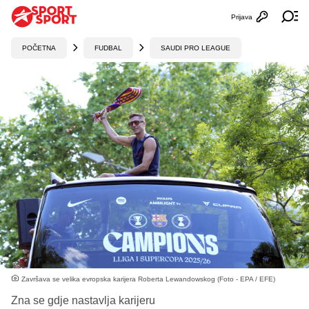
Prijava
Otvori profi
Ot
POČETNA
FUDBAL
SAUDI PRO LEAGUE
Završava se velika evropska karijera Roberta Lewandowskog (Foto - EPA / EFE)
Zna se gdje nastavlja karijeru