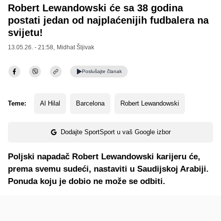
Robert Lewandowski će sa 38 godina
postati jedan od najplaćenijih fudbalera na
svijetu!
13.05.26. - 21:58,
Midhat Šljivak
Poslušajte
članak
Teme:
Al Hilal
Barcelona
Robert Lewandowski
Dodajte SportSport u vaš Google izbor
Poljski napadač Robert Lewandowski karijeru će,
prema svemu sudeći, nastaviti u Saudijskoj Arabiji.
Ponuda koju je dobio ne može se odbiti.