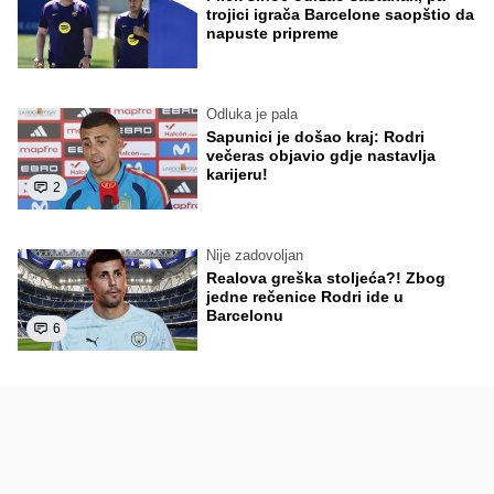
trojici igrača Barcelone saopštio da
napuste pripreme
Odluka je pala
Sapunici je došao kraj: Rodri
večeras objavio gdje nastavlja
karijeru!
2
Nije zadovoljan
Realova greška stoljeća?! Zbog
jedne rečenice Rodri ide u
Barcelonu
6