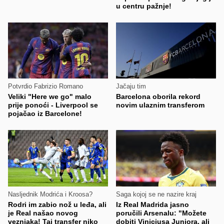
u centru pažnje!
Potvrdio Fabrizio Romano
Jačaju tim
Veliki "Here we go" malo
Barcelona oborila rekord
prije ponoći - Liverpool se
novim ulaznim transferom
pojačao iz Barcelone!
Nasljednik Modrića i Kroosa?
Saga kojoj se ne nazire kraj
Rodri im zabio nož u leđa, ali
Iz Real Madrida jasno
je Real našao novog
poručili Arsenalu: "Možete
veznjaka! Taj transfer niko
dobiti Viniciusa Juniora, ali