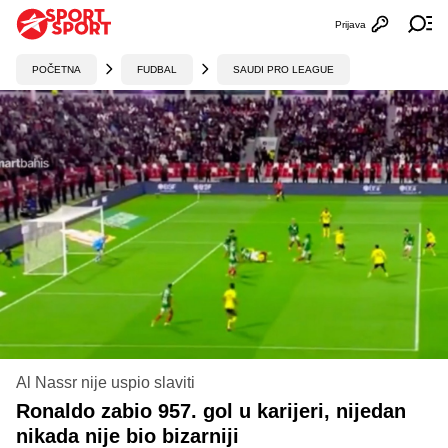
Prijava
Otvori profi
Ot
POČETNA
FUDBAL
SAUDI PRO LEAGUE
Al Nassr nije uspio slaviti
Ronaldo zabio 957. gol u karijeri, nijedan
nikada nije bio bizarniji