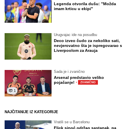
Legenda otvorila dušu: "Možda
imam krticu u ekipi"
Urugvajac ide na posudbu
Deco izveo čudo za nekoliko sati,
nevjerovatno šta je ispregovarao s
Liverpoolom za Arauja
Sada je i zvanično
Arsenal predstavio veliko
·
pojačanje!
ZVANIČNO
1
NAJČITANIJE IZ KATEGORIJE
Vratili se u Barcelonu
Flick sinoć održao sastanak, pa