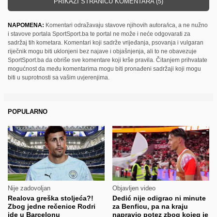
PRIKAŽI STRANICU KOMENTARA (5)
NAPOMENA:
Komentari odražavaju stavove njihovih autora/ica, a ne nužno
i stavove portala SportSport.ba te portal ne može i neće odgovarati za
sadržaj tih kometara. Komentari koji sadrže vrijeđanja, psovanja i vulgaran
riječnik mogu biti uklonjeni bez najave i objašnjenja, ali to ne obavezuje
SportSport.ba da obriše sve komentare koji krše pravila. Čitanjem prihvatate
mogućnost da među komentarima mogu biti pronađeni sadržaji koji mogu
biti u suprotnosti sa vašim uvjerenjima.
POPULARNO
Nije zadovoljan
Objavljen video
Realova greška stoljeća?!
Dedić nije odigrao ni minute
Zbog jedne rečenice Rodri
za Benficu, pa na kraju
ide u Barcelonu
napravio potez zbog kojeg je