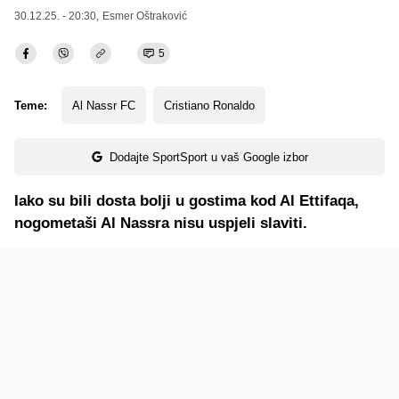
30.12.25. - 20:30,
Esmer Oštraković
5
Teme:
Al Nassr FC
Cristiano Ronaldo
Dodajte SportSport u vaš Google izbor
Iako su bili dosta bolji u gostima kod Al Ettifaqa,
nogometaši Al Nassra nisu uspjeli slaviti.