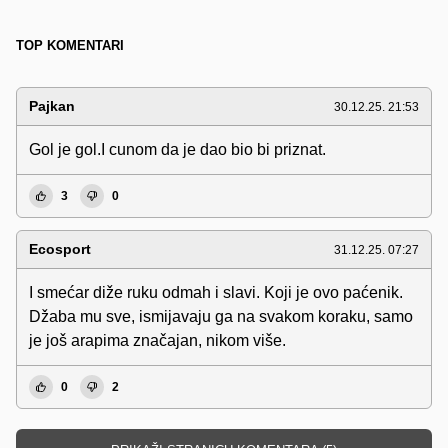
TOP KOMENTARI
Pajkan
30.12.25. 21:53
Gol je gol.I cunom da je dao bio bi priznat.
3
0
Ecosport
31.12.25. 07:27
I smećar diže ruku odmah i slavi. Koji je ovo paćenik.
Džaba mu sve, ismijavaju ga na svakom koraku, samo
je još arapima značajan, nikom više.
0
2