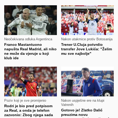
Neočekivana odluka Argentinca
Nakon utakmice protiv Botosanija
Franco Mastantuono
Trener U.Cluja potvrdio
napušta Real Madrid, ali niko
transfer Jove Lukića: "Želim
ne može da vjeruje u koji
mu sve najbolje"
klub ide
Poziv koji je sve promijenio
Nakon uspješne ere na klupi
Vatrenih
Rodri je bio pred potpisom
Gotovo je! Zlatko Dalić
za Real, a onda je telefon
preuzima novu
zazvonio: Zbog njega sada