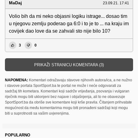
MaDaj
23.09.21. 17:41
Volio bih da mi neko objasni logiku istrage... dosao tim
u njegovu zemlju poderao ga 6:0 i to je to ... na kraju im
covijek dao love da se zahvali sto nije bilo 10?
3
0
PRIKAŽI STRANICU KOMENTARA (3)
NAPOMENA:
Komentari odražavaju stavove njihovih autora/ica, a ne nužno
i stavove portala SportSport.ba te portal ne može i neće odgovarati za
sadržaj tih kometara. Komentari koji sadrže vrijeđanja, psovanja i vulgaran
riječnik mogu biti uklonjeni bez najave i objašnjenja, ali to ne obavezuje
SportSport.ba da obriše sve komentare koji krše pravila. Čitanjem prihvatate
mogućnost da među komentarima mogu biti pronađeni sadržaji koji mogu
biti u suprotnosti sa vašim uvjerenjima.
POPULARNO