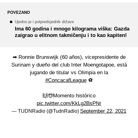
POVEZANO
Ujedno je i potpredsjednik države
Ima 60 godina i mnogo kilograma viška: Gazda
zaigrao u elitnom takmičenju i to kao kapiten!
➡ Ronnie Brunswijk (60 años), vicepresidente de
Surinam y dueño del club Inter Moengotapoe, está
jugando de titular vs Olimpia en la
#ConcacafLeague
⚽️
🙌😎Momento histórico
pic.twitter.com/KkLg2BsPNr
September 22, 2021
— TUDNRadio (@TudnRadio)