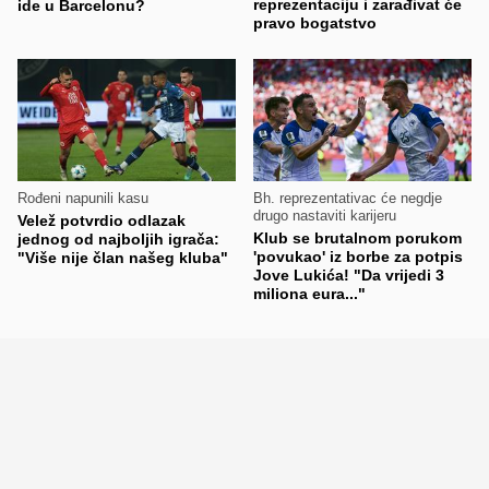
reprezentaciju i zarađivat će
ide u Barcelonu?
pravo bogatstvo
Rođeni napunili kasu
Bh. reprezentativac će negdje
drugo nastaviti karijeru
Velež potvrdio odlazak
Klub se brutalnom porukom
jednog od najboljih igrača:
'povukao' iz borbe za potpis
"Više nije član našeg kluba"
Jove Lukića! "Da vrijedi 3
miliona eura..."