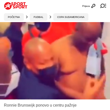
Prijava
Otvori profi
Ot
POČETNA
FUDBAL
COPA SUDAMERICANA
Ronnie Brunswijk ponovo u centru pažnje