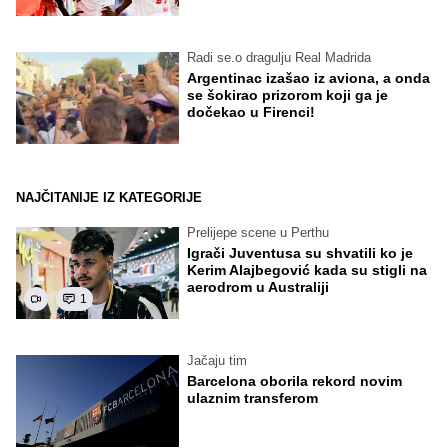
Radi se.o dragulju Real Madrida
Argentinac izašao iz aviona, a onda
se šokirao prizorom koji ga je
dočekao u Firenci!
NAJČITANIJE IZ KATEGORIJE
Prelijepe scene u Perthu
Igrači Juventusa su shvatili ko je
Kerim Alajbegović kada su stigli na
aerodrom u Australiji
1
Jačaju tim
Barcelona oborila rekord novim
ulaznim transferom