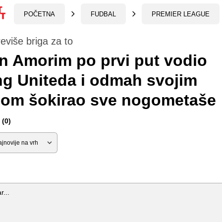
POČETNA
FUDBAL
PREMIER LEAGUE
reviše briga za to
 Amorim po prvi put vodio
ng Uniteda i odmah svojim
zom šokirao sve nogometaše
(0)