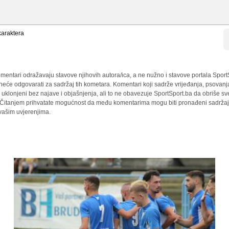
araktera
mentari odražavaju stavove njihovih autora/ica, a ne nužno i stavove portala Sport
 neće odgovarati za sadržaj tih kometara. Komentari koji sadrže vrijeđanja, psovanj
i uklonjeni bez najave i objašnjenja, ali to ne obavezuje SportSport.ba da obriše 
a. Čitanjem prihvatate mogućnost da među komentarima mogu biti pronađeni sadržaji
 vašim uvjerenjima.