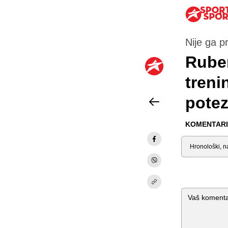
Nije ga p
Ruben
treni
pote
KOMENTARI 
Sortiraj
Komentar