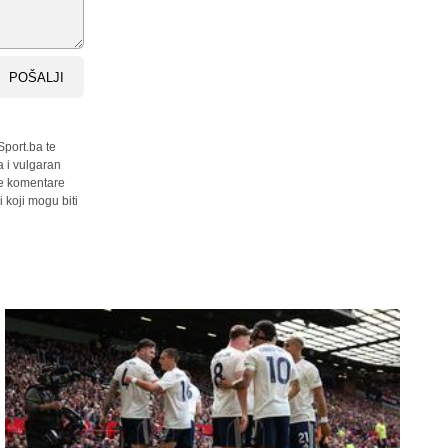
POŠALJI
Sport.ba te
a i vulgaran
sve komentare
 koji mogu biti