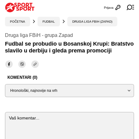
Prijava
Otvori profi
Ot
POČETNA
FUDBAL
DRUGA LIGA FBIH (ZAPAD)
Druga liga FBiH - grupa Zapad
Fudbal se probudio u Bosanskoj Krupi: Bratstvo
slavilo u derbiju i gleda prema promociji
KOMENTARI (0)
Sortiraj
Komentar