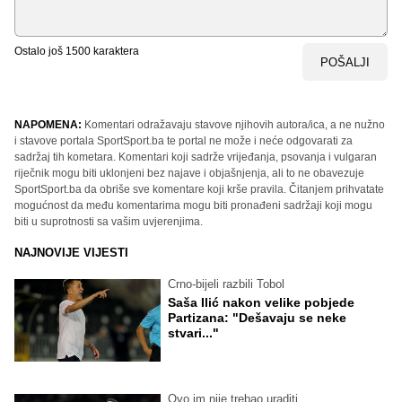
Ostalo još
1500
karaktera
POŠALJI
NAPOMENA:
Komentari odražavaju stavove njihovih autora/ica, a ne nužno
i stavove portala SportSport.ba te portal ne može i neće odgovarati za
sadržaj tih kometara. Komentari koji sadrže vrijeđanja, psovanja i vulgaran
riječnik mogu biti uklonjeni bez najave i objašnjenja, ali to ne obavezuje
SportSport.ba da obriše sve komentare koji krše pravila. Čitanjem prihvatate
mogućnost da među komentarima mogu biti pronađeni sadržaji koji mogu
biti u suprotnosti sa vašim uvjerenjima.
NAJNOVIJE VIJESTI
Crno-bijeli razbili Tobol
Saša Ilić nakon velike pobjede
Partizana: "Dešavaju se neke
stvari..."
Ovo im nije trebao uraditi