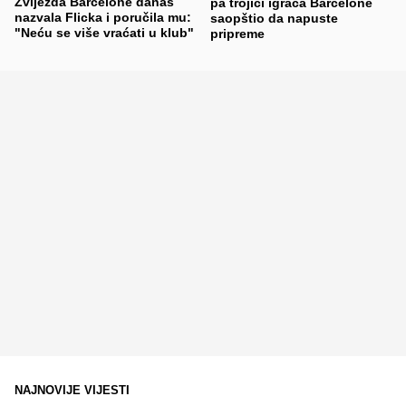
Zvijezda Barcelone danas
pa trojici igrača Barcelone
nazvala Flicka i poručila mu:
saopštio da napuste
"Neću se više vraćati u klub"
pripreme
NAJNOVIJE VIJESTI