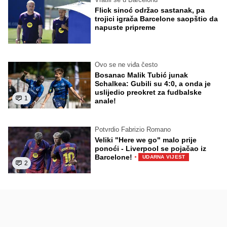
Flick sinoć održao sastanak, pa
trojici igrača Barcelone saopštio da
napuste pripreme
Ovo se ne viđa često
Bosanac Malik Tubić junak
Schalkea: Gubili su 4:0, a onda je
uslijedio preokret za fudbalske
1
anale!
Potvrdio Fabrizio Romano
Veliki "Here we go" malo prije
ponoći - Liverpool se pojačao iz
·
Barcelone!
UDARNA VIJEST
2