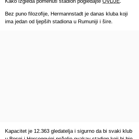
Kako izgleda pomenuti stadion pogledajte
OVDJE
.
Bez puno filozofije, Hermannstadt je danas kluba koji
ima jedan od ljepših stadiona u Rumuniji i šire.
Kapacitet je 12.363 gledatelja i sigurno da bi svaki klub
u Bosni i Hercegovini poželio ovakav stadion koji bi bio