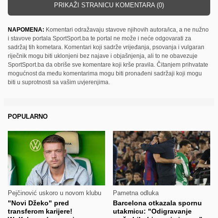
PRIKAŽI STRANICU KOMENTARA (0)
NAPOMENA:
Komentari odražavaju stavove njihovih autora/ica, a ne nužno
i stavove portala SportSport.ba te portal ne može i neće odgovarati za
sadržaj tih kometara. Komentari koji sadrže vrijeđanja, psovanja i vulgaran
riječnik mogu biti uklonjeni bez najave i objašnjenja, ali to ne obavezuje
SportSport.ba da obriše sve komentare koji krše pravila. Čitanjem prihvatate
mogućnost da među komentarima mogu biti pronađeni sadržaji koji mogu
biti u suprotnosti sa vašim uvjerenjima.
POPULARNO
Pejčinović uskoro u novom klubu
Pametna odluka
"Novi Džeko" pred
Barcelona otkazala spornu
transferom karijere!
utakmicu: "Odigravanje