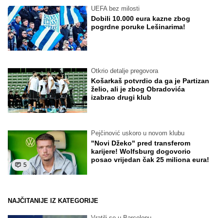
UEFA bez milosti
Dobili 10.000 eura kazne zbog
pogrdne poruke Lešinarima!
Otkrio detalje pregovora
Košarkaš potvrdio da ga je Partizan
želio, ali je zbog Obradovića
izabrao drugi klub
Pejčinović uskoro u novom klubu
"Novi Džeko" pred transferom
karijere! Wolfsburg dogovorio
posao vrijedan čak 25 miliona eura!
5
NAJČITANIJE IZ KATEGORIJE
Vratili se u Barcelonu