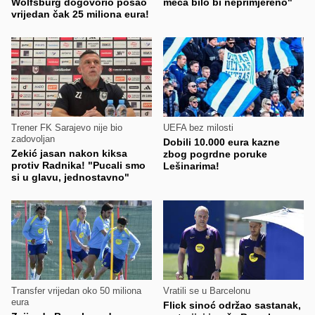
Wolfsburg dogovorio posao
meča bilo bi neprimjereno"
vrijedan čak 25 miliona eura!
Trener FK Sarajevo nije bio
UEFA bez milosti
zadovoljan
Dobili 10.000 eura kazne
Zekić jasan nakon kiksa
zbog pogrdne poruke
protiv Radnika! "Pucali smo
Lešinarima!
si u glavu, jednostavno"
Transfer vrijedan oko 50 miliona
Vratili se u Barcelonu
eura
Flick sinoć održao sastanak,