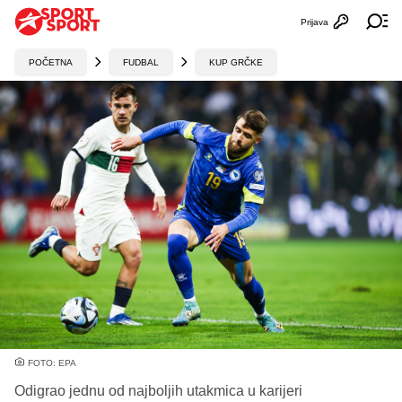
Prijava
Otvori profi
Ot
POČETNA
FUDBAL
KUP GRČKE
FOTO: EPA
Odigrao jednu od najboljih utakmica u karijeri