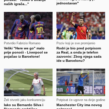
jednostavan"
naših igrača..."
Potvrdio Fabrizio Romano
Poziv koji je sve promijenio
Veliki "Here we go" malo
Rodri je bio pred potpisom
prije ponoći - Liverpool se
za Real, a onda je telefon
pojačao iz Barcelone!
zazvonio: Zbog njega sada
ide u Barcelonu?
Želi stvoriti jaku konkurenciju
Potpisat će ugovor na dvije godine
Iako su Bernardo Silva i
Manchester City ima novog
Diomande praktično
golmana!