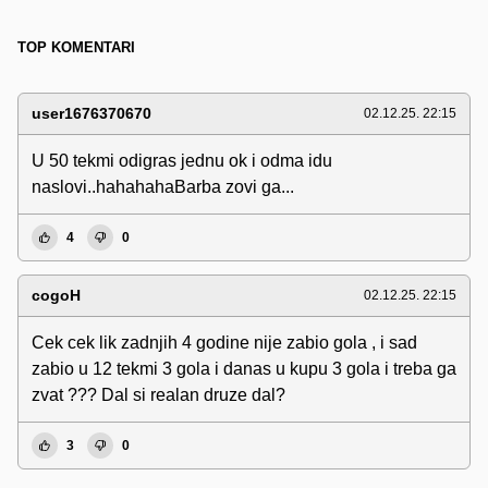
TOP KOMENTARI
user1676370670
02.12.25. 22:15
U 50 tekmi odigras jednu ok i odma idu
naslovi..hahahahaBarba zovi ga...
4
0
cogoH
02.12.25. 22:15
Cek cek lik zadnjih 4 godine nije zabio gola , i sad
zabio u 12 tekmi 3 gola i danas u kupu 3 gola i treba ga
zvat ??? Dal si realan druze dal?
3
0