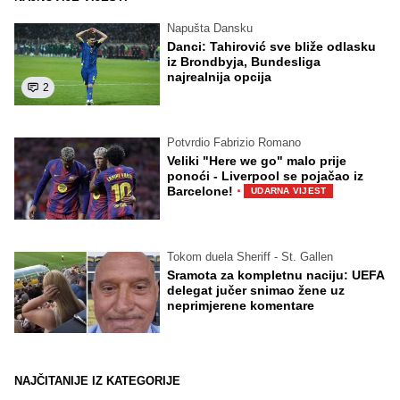
Napušta Dansku
Danci: Tahirović sve bliže odlasku
iz Brondbyja, Bundesliga
najrealnija opcija
2
Potvrdio Fabrizio Romano
Veliki "Here we go" malo prije
ponoći - Liverpool se pojačao iz
·
Barcelone!
UDARNA VIJEST
Tokom duela Sheriff - St. Gallen
Sramota za kompletnu naciju: UEFA
delegat jučer snimao žene uz
neprimjerene komentare
NAJČITANIJE IZ KATEGORIJE