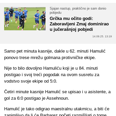
Sjajan nastup, praktično je sam donio
pobjedu
Grčka mu očito godi:
Zaboravljeni Zmaj dominirao
u jučerašnjoj pobjedi
14.09.25. 13:19
Samo pet minuta kasnije, dakle u 62. minuti Hamulić
ponovo trese mrežu golmana protivničke ekipe.
Nije to bilo dovoljno Hamuliću koji je u 84. minuti
postigao i svoj treći pogodak na ovom susretu za
vodstvo svoje ekipe od 5:0.
Četiri minute kasnije Hamulić se upisao i u asistente, a
gol za 6:0 postigao je Assehnoun.
Hamulić je tako odigrao maestralnu utakmicu, a biti će
zanimljivo da li će Barbarez početi razmišljati o tome