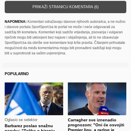
PRIKAŽI STRANICU KOMENTARA (6)
NAPOMENA:
Komentari odražavaju stavove njihovih autora/ica, a ne nužno
i stavove portala SportSport.ba te portal ne može i neće odgovarati za
sadržaj tih kometara. Komentari koji sadrže vrijeđanja, psovanja i vulgaran
riječnik mogu biti uklonjeni bez najave i objašnjenja, ali to ne obavezuje
SportSport.ba da obriše sve komentare koji krše pravila. Čitanjem prihvatate
mogućnost da među komentarima mogu biti pronađeni sadržaji koji mogu
biti u suprotnosti sa vašim uvjerenjima.
POPULARNO
Oglasio se selektor
Carragher sve iznenadio
prognozom: "Oni će osvojiti
Barbarez poslao snažnu
Premier ligu, a razlog je
poruku: "Toliko o biranju