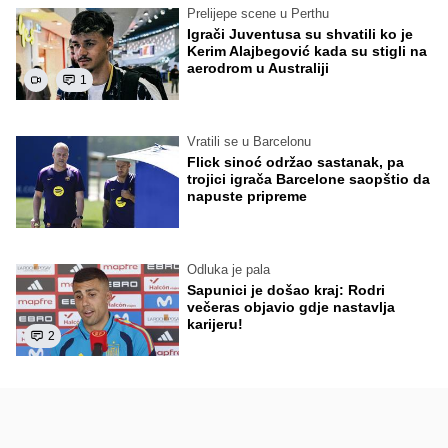
Prelijepe scene u Perthu
Igrači Juventusa su shvatili ko je
Kerim Alajbegović kada su stigli na
aerodrom u Australiji
1
Vratili se u Barcelonu
Flick sinoć održao sastanak, pa
trojici igrača Barcelone saopštio da
napuste pripreme
Odluka je pala
Sapunici je došao kraj: Rodri
večeras objavio gdje nastavlja
karijeru!
2