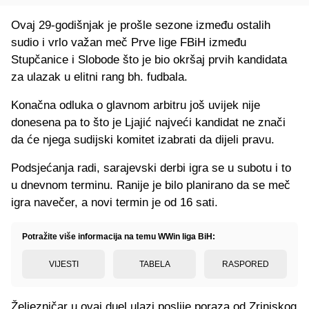
Ovaj 29-godišnjak je prošle sezone između ostalih
sudio i vrlo važan meč Prve lige FBiH između
Stupčanice i Slobode što je bio okršaj prvih kandidata
za ulazak u elitni rang bh. fudbala.
Konačna odluka o glavnom arbitru još uvijek nije
donesena pa to što je Ljajić najveći kandidat ne znači
da će njega sudijski komitet izabrati da dijeli pravu.
Podsjećanja radi, sarajevski derbi igra se u subotu i to
u dnevnom terminu. Ranije je bilo planirano da se meč
igra navečer, a novi termin je od 16 sati.
Potražite više informacija na temu WWin liga BiH:
VIJESTI
TABELA
RASPORED
Željezničar u ovaj duel ulazi poslije poraza od Zrinjskog