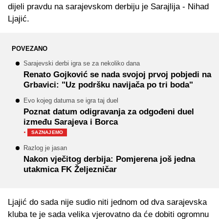
dijeli pravdu na sarajevskom derbiju je Sarajlija - Nihad
Ljajić.
POVEZANO
Sarajevski derbi igra se za nekoliko dana
Renato Gojković se nada svojoj prvoj pobjedi na
Grbavici: "Uz podršku navijača po tri boda"
Evo kojeg datuma se igra taj duel
Poznat datum odigravanja za odgođeni duel
između Sarajeva i Borca
·
SAZNAJEMO
Razlog je jasan
Nakon vječitog derbija: Pomjerena još jedna
utakmica FK Željezničar
Ljajić do sada nije sudio niti jednom od dva sarajevska
kluba te je sada velika vjerovatno da će dobiti ogromnu