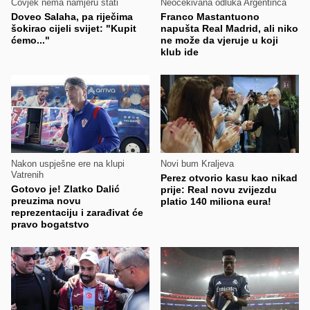
Čovjek nema namjeru stati
Neočekivana odluka Argentinca
Doveo Salaha, pa riječima
Franco Mastantuono
šokirao cijeli svijet: "Kupit
napušta Real Madrid, ali niko
ćemo..."
ne može da vjeruje u koji
klub ide
Nakon uspješne ere na klupi
Novi bum Kraljeva
Vatrenih
Perez otvorio kasu kao nikad
Gotovo je! Zlatko Dalić
prije: Real novu zvijezdu
preuzima novu
platio 140 miliona eura!
reprezentaciju i zarađivat će
pravo bogatstvo