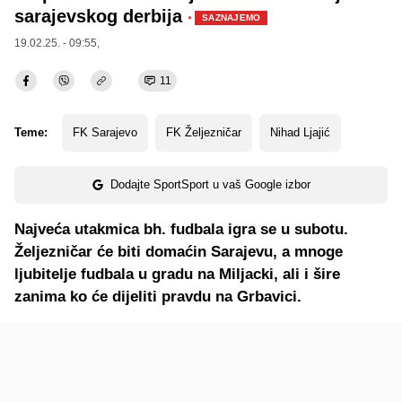
sarajevskog derbija
·
SAZNAJEMO
19.02.25. - 09:55,
11
Teme:
FK Sarajevo
FK Željezničar
Nihad Ljajić
Dodajte SportSport u vaš Google izbor
Najveća utakmica bh. fudbala igra se u subotu.
Željezničar će biti domaćin Sarajevu, a mnoge
ljubitelje fudbala u gradu na Miljacki, ali i šire
zanima ko će dijeliti pravdu na Grbavici.