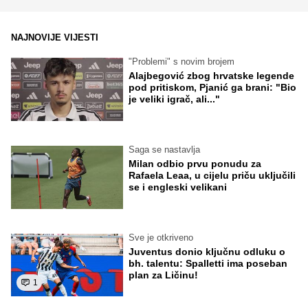
NAJNOVIJE VIJESTI
"Problemi" s novim brojem
Alajbegović zbog hrvatske legende
pod pritiskom, Pjanić ga brani: "Bio
je veliki igrač, ali..."
Saga se nastavlja
Milan odbio prvu ponudu za
Rafaela Leaa, u cijelu priču uključili
se i engleski velikani
Sve je otkriveno
Juventus donio ključnu odluku o
bh. talentu: Spalletti ima poseban
plan za Ličinu!
1