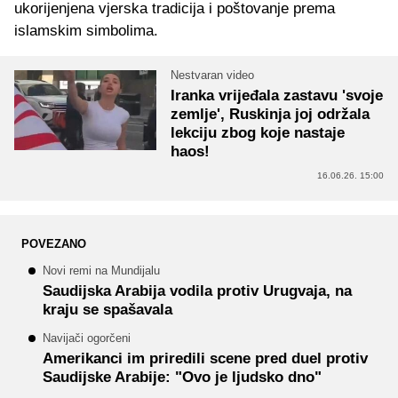
ukorijenjena vjerska tradicija i poštovanje prema
islamskim simbolima.
Nestvaran video
Iranka vrijeđala zastavu 'svoje
zemlje', Ruskinja joj održala
lekciju zbog koje nastaje
haos!
16.06.26. 15:00
POVEZANO
Novi remi na Mundijalu
Saudijska Arabija vodila protiv Urugvaja, na
kraju se spašavala
Navijači ogorčeni
Amerikanci im priredili scene pred duel protiv
Saudijske Arabije: "Ovo je ljudsko dno"