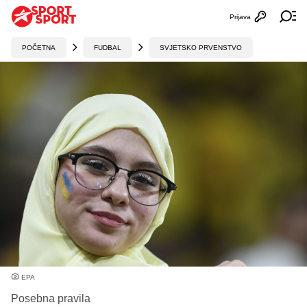
Prijava
Otvori profi
Ot
POČETNA
FUDBAL
SVJETSKO PRVENSTVO
EPA
Posebna pravila