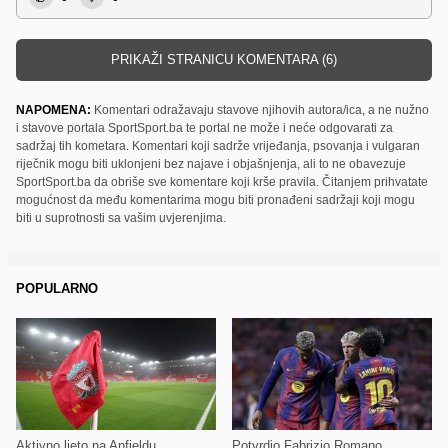
PRIKAŽI STRANICU KOMENTARA (6)
NAPOMENA:
Komentari odražavaju stavove njihovih autora/ica, a ne nužno
i stavove portala SportSport.ba te portal ne može i neće odgovarati za
sadržaj tih kometara. Komentari koji sadrže vrijeđanja, psovanja i vulgaran
riječnik mogu biti uklonjeni bez najave i objašnjenja, ali to ne obavezuje
SportSport.ba da obriše sve komentare koji krše pravila. Čitanjem prihvatate
mogućnost da među komentarima mogu biti pronađeni sadržaji koji mogu
biti u suprotnosti sa vašim uvjerenjima.
POPULARNO
Aktivno ljeto na Anfieldu
Potvrdio Fabrizio Romano