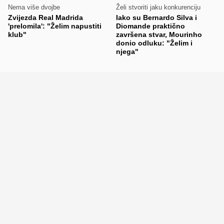
Nema više dvojbe
Želi stvoriti jaku konkurenciju
Zvijezda Real Madrida
Iako su Bernardo Silva i
'prelomila': "Želim napustiti
Diomande praktično
klub"
završena stvar, Mourinho
donio odluku: "Želim i
njega"