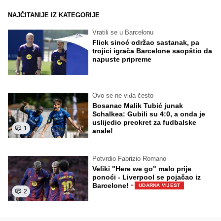
NAJČITANIJE IZ KATEGORIJE
Vratili se u Barcelonu
Flick sinoć održao sastanak, pa
trojici igrača Barcelone saopštio da
napuste pripreme
Ovo se ne viđa često
Bosanac Malik Tubić junak
Schalkea: Gubili su 4:0, a onda je
uslijedio preokret za fudbalske
1
anale!
Potvrdio Fabrizio Romano
Veliki "Here we go" malo prije
ponoći - Liverpool se pojačao iz
·
Barcelone!
UDARNA VIJEST
2