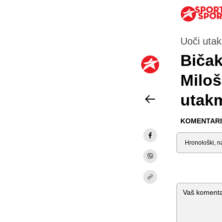
Uoči uta
Bičak
Miloš
utakm
KOMENTARI 
Sortiraj
Komentar