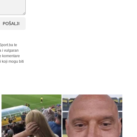
POŠALJI
Sport.ba te
a i vulgaran
sve komentare
 koji mogu biti