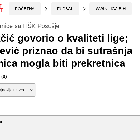
POČETNA
FUDBAL
WWIN LIGA BIH
kmice sa HŠK Posušje
čić govorio o kvaliteti lige;
ević priznao da bi sutrašnja
ica mogla biti prekretnica
(0)