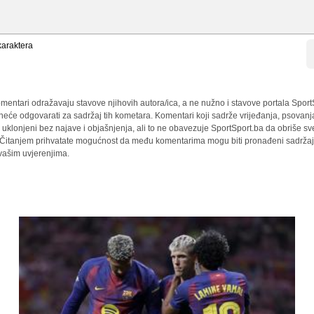
araktera
mentari odražavaju stavove njihovih autora/ica, a ne nužno i stavove portala Sport
 neće odgovarati za sadržaj tih kometara. Komentari koji sadrže vrijeđanja, psovanj
i uklonjeni bez najave i objašnjenja, ali to ne obavezuje SportSport.ba da obriše 
a. Čitanjem prihvatate mogućnost da među komentarima mogu biti pronađeni sadržaji
 vašim uvjerenjima.