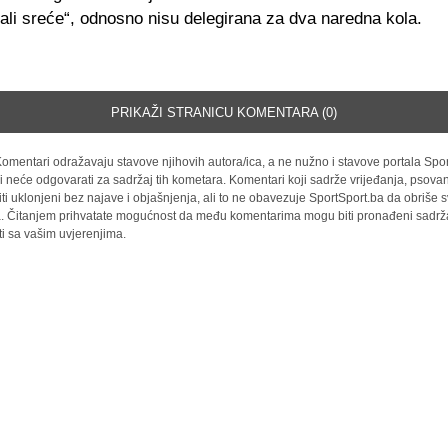
mali sreće“, odnosno nisu delegirana za dva naredna kola.
PRIKAŽI STRANICU KOMENTARA (0)
omentari odražavaju stavove njihovih autora/ica, a ne nužno i stavove portala Spor
i neće odgovarati za sadržaj tih kometara. Komentari koji sadrže vrijeđanja, psovan
iti uklonjeni bez najave i objašnjenja, ali to ne obavezuje SportSport.ba da obriše
la. Čitanjem prihvatate mogućnost da među komentarima mogu biti pronađeni sadrža
ti sa vašim uvjerenjima.