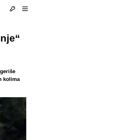
Otvori profil
Otvori meni
enje“
ugeriše
m kolima