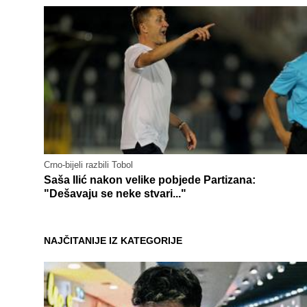
Crno-bijeli razbili Tobol
Saša Ilić nakon velike pobjede Partizana:
"Dešavaju se neke stvari..."
NAJČITANIJE IZ KATEGORIJE