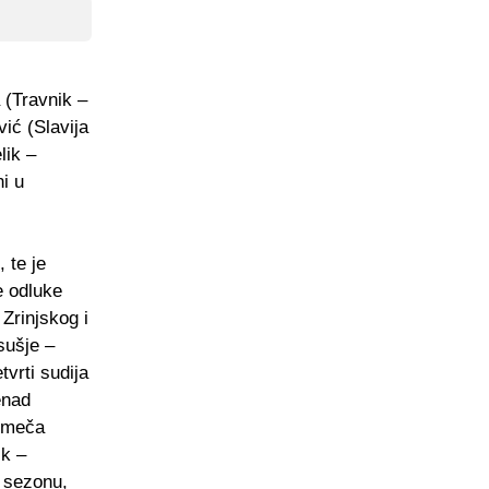
 (Travnik –
ić (Slavija
lik –
ni u
 te je
e odluke
Zrinjskog i
sušje –
tvrti sudija
enad
a meča
ik –
u sezonu,