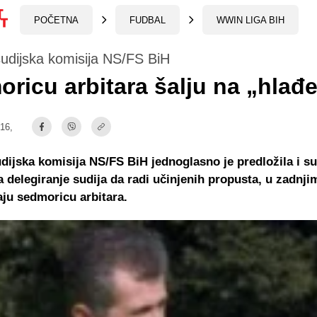
POČETNA
FUDBAL
WWIN LIGA BIH
udijska komisija NS/FS BiH
ricu arbitara šalju na „hlađ
:16,
dijska komisija NS/FS BiH jednoglasno je predložila i s
a delegiranje sudija da radi učinjenih propusta, u zadnji
aju sedmoricu arbitara.