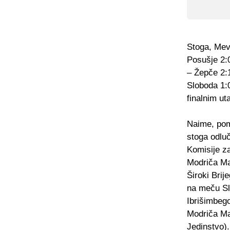
Stoga, Mev
Posušje 2:0
– Žepče 2:1
Sloboda 1:0
finalnim ut
Naime, pome
stoga odluč
Komisije za
Modriča Ma
Široki Brij
na meču Sl
Ibrišimbego
Modriča Ma
Jedinstvo)