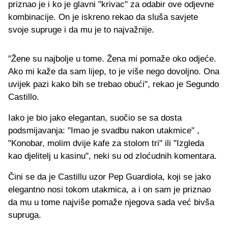
priznao je i ko je glavni "krivac" za odabir ove odjevne
kombinacije. On je iskreno rekao da sluša savjete
svoje supruge i da mu je to najvažnije.
"Žene su najbolje u tome. Žena mi pomaže oko odjeće.
Ako mi kaže da sam lijep, to je više nego dovoljno. Ona
uvijek pazi kako bih se trebao obući", rekao je Segundo
Castillo.
Iako je bio jako elegantan, suočio se sa dosta
podsmijavanja: "Imao je svadbu nakon utakmice" ,
"Konobar, molim dvije kafe za stolom tri" ili "Izgleda
kao djelitelj u kasinu", neki su od zloćudnih komentara.
Čini se da je Castillu uzor Pep Guardiola, koji se jako
elegantno nosi tokom utakmica, a i on sam je priznao
da mu u tome najviše pomaže njegova sada već bivša
supruga.