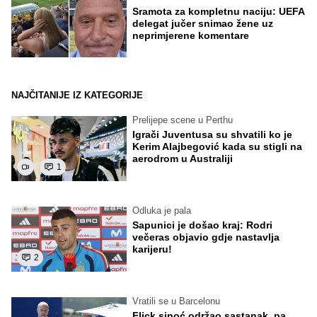
Sramota za kompletnu naciju: UEFA
delegat jučer snimao žene uz
neprimjerene komentare
NAJČITANIJE IZ KATEGORIJE
Prelijepe scene u Perthu
Igrači Juventusa su shvatili ko je
Kerim Alajbegović kada su stigli na
aerodrom u Australiji
1
Odluka je pala
Sapunici je došao kraj: Rodri
večeras objavio gdje nastavlja
karijeru!
2
Vratili se u Barcelonu
Flick sinoć održao sastanak, pa