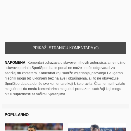
PRIKAŽI STRANICU KOMENTARA (0)
NAPOMENA:
Komentari odražavaju stavove njihovih autora/ica, a ne nužno
i stavove portala SportSport.ba te portal ne može i neće odgovarati za
sadržaj tih kometara. Komentari koji sadrže vrijeđanja, psovanja i vulgaran
riječnik mogu biti uklonjeni bez najave i objašnjenja, ali to ne obavezuje
SportSport.ba da obriše sve komentare koji krše pravila. Čitanjem prihvatate
mogućnost da među komentarima mogu biti pronađeni sadržaji koji mogu
biti u suprotnosti sa vašim uvjerenjima.
POPULARNO