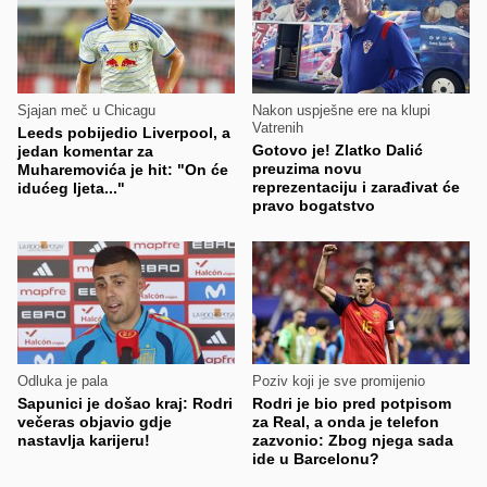
Sjajan meč u Chicagu
Nakon uspješne ere na klupi
Vatrenih
Leeds pobijedio Liverpool, a
Gotovo je! Zlatko Dalić
jedan komentar za
preuzima novu
Muharemovića je hit: "On će
reprezentaciju i zarađivat će
idućeg ljeta..."
pravo bogatstvo
Odluka je pala
Poziv koji je sve promijenio
Sapunici je došao kraj: Rodri
Rodri je bio pred potpisom
večeras objavio gdje
za Real, a onda je telefon
nastavlja karijeru!
zazvonio: Zbog njega sada
ide u Barcelonu?