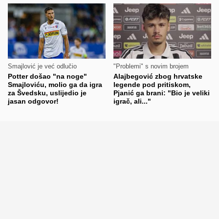
Smajlović je već odlučio
"Problemi" s novim brojem
Potter došao "na noge"
Alajbegović zbog hrvatske
Smajloviću, molio ga da igra
legende pod pritiskom,
za Švedsku, uslijedio je
Pjanić ga brani: "Bio je veliki
jasan odgovor!
igrač, ali..."